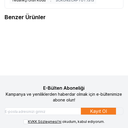
Tedarikçi Ürün Kodu
:
SCKONS.CRPTUT.1313
Benzer Ürünler
29
4
Baby On The Go Bebek Patiği
Gezenbebe Hero Nakışlı Bebek
%
50
%
50
Favorilere Ekle
Favorilere Ekle
Battaniyesi Koala
490
TL
245
TL
1.490
TL
745
TL
Sepete Ekle
Sepete Ekle
E-Bülten Aboneliği
Kampanya ve yeniliklerden haberdar olmak için e-bültenimize
abone olun!
Kayıt Ol
KVKK Sözleşmesi'ni
okudum, kabul ediyorum.