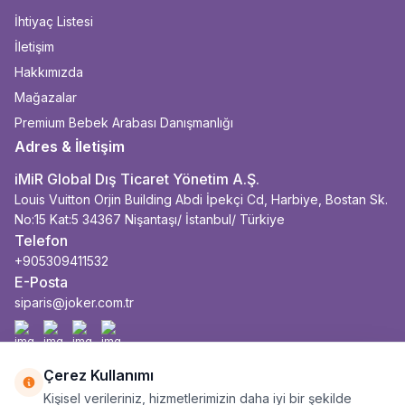
İhtiyaç Listesi
İletişim
Hakkımızda
Mağazalar
Premium Bebek Arabası Danışmanlığı
Adres & İletişim
iMiR Global Dış Ticaret Yönetim A.Ş.
Louis Vuitton Orjin Building Abdi İpekçi Cd, Harbiye, Bostan Sk.
No:15 Kat:5 34367 Nişantaşı/ İstanbul/ Türkiye
Telefon
+905309411532
E-Posta
siparis@joker.com.tr
Facebook
İnstagram
Youtube
Linkedin
Çerez Kullanımı
Kişisel verileriniz, hizmetlerimizin daha iyi bir şekilde