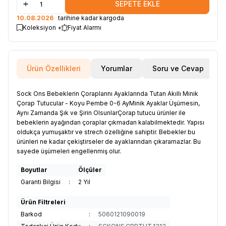
SEPETE EKLE
10.08.2026
tarihine kadar kargoda
Koleksiyon +
Fiyat Alarmı
Ürün Özellikleri
Yorumlar
Soru ve Cevap
Sock Ons Bebeklerin Çoraplarını Ayaklarında Tutan Akıllı Minik
Çorap Tutucular - Koyu Pembe 0-6 AyMinik Ayaklar Üşümesin,
Aynı Zamanda Şık ve Şirin OlsunlarÇorap tutucu ürünler ile
bebeklerin ayağından çoraplar çıkmadan kalabilmektedir. Yapısı
oldukça yumuşaktır ve strech özelliğine sahiptir. Bebekler bu
ürünleri ne kadar çekiştirseler de ayaklarından çıkaramazlar. Bu
sayede üşümeleri engellenmiş olur.
Boyutlar
Ölçüler
Garanti Bilgisi
:
2 Yıl
Ürün Filtreleri
Barkod
:
5060121090019