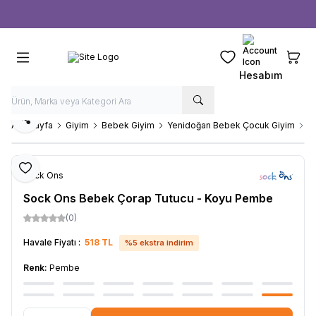
Ücretsiz kargo fırsatı -
1000 TL
üzeri siparişlerde
Favorilerim
Sepeti
Hesabım
Paylaş
Ana Sayfa
Giyim
Bebek Giyim
Yenidoğan Bebek Çocuk Giyim
S
Favoriye Ekle
Sock Ons
Sock Ons Bebek Çorap Tutucu - Koyu Pembe
(0)
Havale Fiyatı :
518
TL
%
5
ekstra indirim
Renk:
Pembe