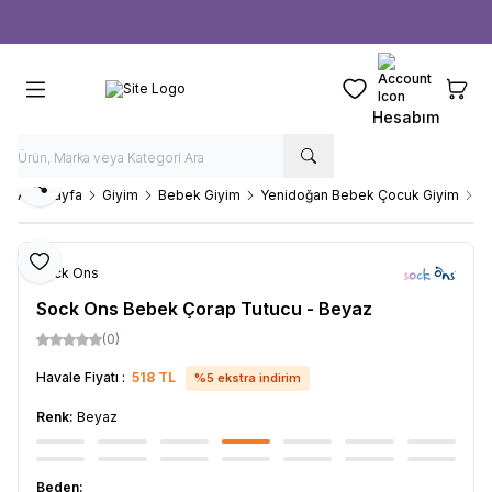
Ücretsiz kargo fırsatı -
1000 TL
üzeri siparişlerde
Favorilerim
Sepeti
Hesabım
Paylaş
Ana Sayfa
Giyim
Bebek Giyim
Yenidoğan Bebek Çocuk Giyim
S
Favoriye Ekle
Sock Ons
Sock Ons Bebek Çorap Tutucu - Beyaz
(0)
Havale Fiyatı :
518
TL
%
5
ekstra indirim
Renk:
Beyaz
Beden: