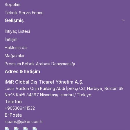
Sepetim
Teknik Servis Formu
Gelişmiş
İhtiyaç Listesi
İletişim
Hakkımızda
Mağazalar
Premium Bebek Arabası Danışmanlığı
Adres & İletişim
iMiR Global Dış Ticaret Yönetim A.Ş.
Louis Vuitton Orjin Building Abdi İpekçi Cd, Harbiye, Bostan Sk.
No:15 Kat:5 34367 Nişantaşı/ İstanbul/ Türkiye
Telefon
+905309411532
E-Posta
siparis@joker.com.tr