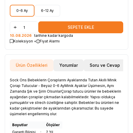
0-6 Ay
6-12 Ay
SEPETE EKLE
10.08.2026
tarihine kadar kargoda
Koleksiyon +
Fiyat Alarmı
Ürün Özellikleri
Yorumlar
Soru ve Cevap
Sock Ons Bebeklerin Çoraplarını Ayaklarında Tutan Akıllı Minik
Çorap Tutucular - Beyaz 0-6 AyMinik Ayaklar Üşümesin, Aynı
Zamanda Şık ve Şirin OlsunlarÇorap tutucu ürünler ile bebeklerin
ayağından çoraplar çıkmadan kalabilmektedir. Yapısı oldukça
yumuşaktır ve strech özelliğine sahiptir. Bebekler bu ürünleri ne
kadar çekiştirseler de ayaklarından çıkaramazlar. Bu sayede
üşümeleri engellenmiş olur.
Boyutlar
Ölçüler
Garanti Bilgisi
:
2 Yıl