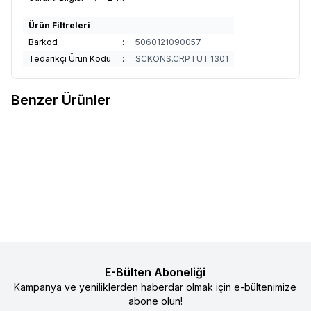
Ürün Filtreleri
Barkod
:
5060121090057
Tedarikçi Ürün Kodu
:
SCKONS.CRPTUT.1301
Benzer Ürünler
29
15
Baby On The Go Bebek Patiği
Sock Ons Bebek Çorap Tutucu -
%
50
%
50
Favorilere Ekle
Favorilere Ekle
Koyu Pembe
490
TL
245
TL
1.090
TL
545
TL
Sepete Ekle
Sepete Ekle
E-Bülten Aboneliği
Kampanya ve yeniliklerden haberdar olmak için e-bültenimize
abone olun!