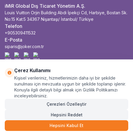
iMiR Global Dış Ticaret Yönetim A.Ş.
Louis Vuitton Orjin Building Abdi İpekçi Cd, Harbiye, Bostan Sk.
No:15 Kat:5 34367 Nişantaşı/ İstanbul/ Türkiye
Telefon
+905309411532
E-Posta
siparis@joker.com.tr
Facebook
İnstagram
Youtube
Linkedin
Çerez Kullanımı
Kişisel verileriniz, hizmetlerimizin daha iyi bir şekilde
sunulması için mevzuata uygun bir şekilde toplanıp işlenir.
Konuyla ilgili detaylı bilgi almak için Gizlilik Politikamızı
inceleyebilirsiniz.
Çerezleri Özelleştir
Hepsini Reddet
Hepsini Kabul Et
Anasayfa
Sepet
Kategoriler
Siparişlerim
Hesabım