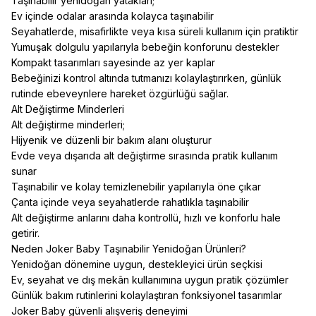
Taşınabilir yenidoğan yatakları;
Ev içinde odalar arasında kolayca taşınabilir
Seyahatlerde, misafirlikte veya kısa süreli kullanım için pratiktir
Yumuşak dolgulu yapılarıyla bebeğin konforunu destekler
Kompakt tasarımları sayesinde az yer kaplar
Bebeğinizi kontrol altında tutmanızı kolaylaştırırken, günlük
rutinde ebeveynlere hareket özgürlüğü sağlar.
Alt Değiştirme Minderleri
Alt değiştirme minderleri;
Hijyenik ve düzenli bir bakım alanı oluşturur
Evde veya dışarıda alt değiştirme sırasında pratik kullanım
sunar
Taşınabilir ve kolay temizlenebilir yapılarıyla öne çıkar
Çanta içinde veya seyahatlerde rahatlıkla taşınabilir
Alt değiştirme anlarını daha kontrollü, hızlı ve konforlu hale
getirir.
Neden Joker Baby Taşınabilir Yenidoğan Ürünleri?
Yenidoğan dönemine uygun, destekleyici ürün seçkisi
Ev, seyahat ve dış mekân kullanımına uygun pratik çözümler
Günlük bakım rutinlerini kolaylaştıran fonksiyonel tasarımlar
Joker Baby güvenli alışveriş deneyimi