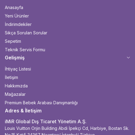
Anasayfa
Yeni Ürünler
İndirimdekiler
Sıkça Sorulan Sorular
Sepetim
Teknik Servis Formu
Gelişmiş
İhtiyaç Listesi
İletişim
Hakkımızda
Mağazalar
Premium Bebek Arabası Danışmanlığı
Adres & İletişim
iMiR Global Dış Ticaret Yönetim A.Ş.
Louis Vuitton Orjin Building Abdi İpekçi Cd, Harbiye, Bostan Sk.
No:15 Kat:5 34367 Nişantaşı/ İstanbul/ Türkiye