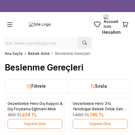
Ücretsiz kargo fırsatı -
1000 TL
üzeri siparişlerde
Favorilerim
Sepeti
Hesabım
Ana Sayfa
Bebek Anne
Beslenme Gereçleri
Beslenme Gereçleri
Filtrele
Sırala
4
4
Gezenbebe Hero Diş Kaşıyıcı &
Gezenbebe Hero 3'lü
%
52
%
50
Favorilere Ekle
Favorilere Ekle
Diş Fırçalama Eğitmeni Mink
Yenidoğan Bebek Önlük Seti
490
TL
234
TL
Teddy
1.490
TL
745
TL
Sepete Ekle
Sepete Ekle
9
4