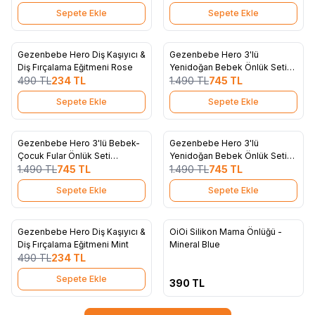
Sepete Ekle
Sepete Ekle
4
4
Gezenbebe Hero Diş Kaşıyıcı &
Gezenbebe Hero 3'lü
%
52
%
50
Favorilere Ekle
Favorilere Ekle
Diş Fırçalama Eğitmeni Rose
Yenidoğan Bebek Önlük Seti
490
TL
234
TL
Koala
1.490
TL
745
TL
Sepete Ekle
Sepete Ekle
4
4
Gezenbebe Hero 3'lü Bebek-
Gezenbebe Hero 3'lü
%
50
%
50
Favorilere Ekle
Favorilere Ekle
Çocuk Fular Önlük Seti
Yenidoğan Bebek Önlük Seti
Elephant
1.490
TL
745
TL
Elephant
1.490
TL
745
TL
Sepete Ekle
Sepete Ekle
4
10
Tükendi
Gezenbebe Hero Diş Kaşıyıcı &
OiOi Silikon Mama Önlüğü -
%
52
Favorilere Ekle
Favorilere Ekle
Diş Fırçalama Eğitmeni Mint
Mineral Blue
490
TL
234
TL
Sepete Ekle
390
TL