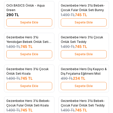
OiOi BASICS Önlük - Aqua
Gezenbebe Hero 3'lü Bebek-
%
50
Favorilere Ekle
Favorilere Ekle
Green
Çocuk Fular Önlük Seti Bunny
290
TL
1.490
TL
745
TL
Sepete Ekle
Sepete Ekle
4
4
Gezenbebe Hero 3'lü
Gezenbebe Hero 3'lü Çocuk
%
50
%
50
Favorilere Ekle
Favorilere Ekle
Yenidoğan Bebek Önlük Seti
Önlük Seti Teddy
Bunny
1.490
TL
745
TL
1.490
TL
745
TL
Sepete Ekle
Sepete Ekle
4
4
Gezenbebe Hero 3'lü Çocuk
Gezenbebe Hero Diş Kaşıyıcı &
%
50
%
52
Favorilere Ekle
Favorilere Ekle
Önlük Seti Koala
Diş Fırçalama Eğitmeni Mist
1.490
TL
745
TL
490
TL
234
TL
Sepete Ekle
Sepete Ekle
4
4
Gezenbebe Hero 3'lü Bebek-
Gezenbebe Hero 3'lü Bebek-
%
50
%
50
Favorilere Ekle
Favorilere Ekle
Çocuk Fular Önlük Seti Koala
Çocuk Fular Önlük Seti Teddy
1.490
TL
745
TL
1.490
TL
745
TL