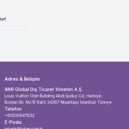
un!
Adres & İletişim
iMiR Global Dış Ticaret Yönetim A.Ş.
Louis Vuitton Orjin Building Abdi İpekçi Cd, Harbiye,
Bostan Sk. No:15 Kat:5 34367 Nişantaşı/ İstanbul/ Türkiye
Telefon
+905309411532
E-Posta
siparis@joker.com.tr