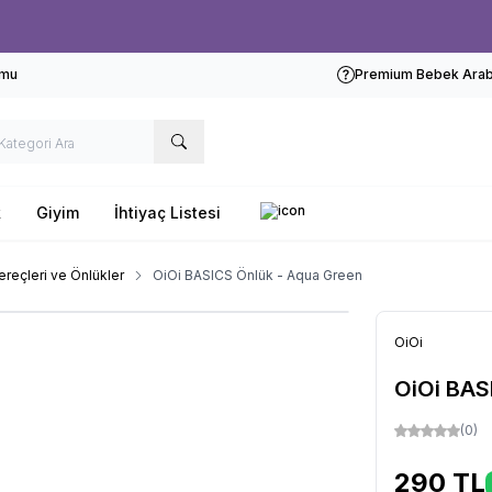
Ücretsiz kargo fırsatı -
1000 TL
üzeri siparişlerde
rmu
Premium Bebek Araba
k
Giyim
İhtiyaç Listesi
reçleri ve Önlükler
OiOi BASICS Önlük - Aqua Green
OiOi
OiOi BAS
(0)
290
TL