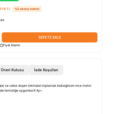
276
TL
%
5
ekstra indirim
een
SEPETE EKLE
Fiyat Alarmı
Öneri Kutusu
İade Koşulları
ağlar ve cebe düşen lokmaları toplamak bebeğinizin ince motor
örde temizliğe uygundur.6 Ay+