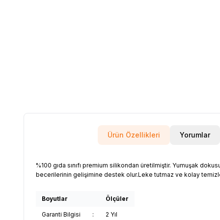
Ürün Özellikleri
Yorumlar
%100 gıda sınıfı premium silikondan üretilmiştir. Yumuşak dokus
becerilerinin gelişimine destek olur.Leke tutmaz ve kolay temizl
Boyutlar
Ölçüler
Garanti Bilgisi
:
2 Yıl