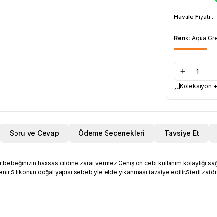
Havale Fiyatı :
Renk:
Aqua Gr
Koleksiyon +
Soru ve Cevap
Ödeme Seçenekleri
Tavsiye Et
u bebeğinizin hassas cildine zarar vermez.Geniş ön cebi kullanım kolaylığı s
enir.Silikonun doğal yapısı sebebiyle elde yıkanması tavsiye edilir.Sterilizat