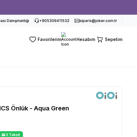
sı Danışmanlığı
+905309411532
siparis@joker.com.tr
Favorilerim
Hesabım
Sepetim
ICS Önlük - Aqua Green
3 Taksit