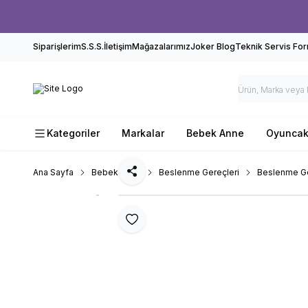
Siparişlerim
S.S.S.
İletişim
Mağazalarımız
Joker Blog
Teknik Servis Fo
Kategoriler
Markalar
Bebek Anne
Oyunca
Ana Sayfa
Bebek Anne
Beslenme Gereçleri
Beslenme Ge
Paylaş
Favoriye Ekle