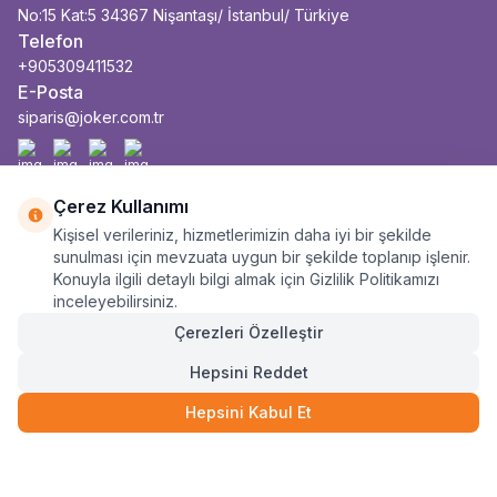
No:15 Kat:5 34367 Nişantaşı/ İstanbul/ Türkiye
Telefon
+905309411532
E-Posta
siparis@joker.com.tr
Facebook
İnstagram
Youtube
Linkedin
Çerez Kullanımı
Kişisel verileriniz, hizmetlerimizin daha iyi bir şekilde
sunulması için mevzuata uygun bir şekilde toplanıp işlenir.
Konuyla ilgili detaylı bilgi almak için Gizlilik Politikamızı
inceleyebilirsiniz.
Çerezleri Özelleştir
Hepsini Reddet
Hepsini Kabul Et
Anasayfa
Sepet
Kategoriler
Siparişlerim
Hesabım