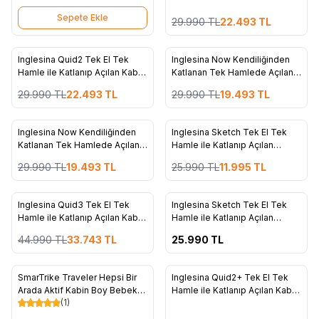
Green
Koleksiyon - Vespa Blue
Sepete Ekle
29.990
TL
22.493
TL
3
4
ükendi
Tükendi
Inglesina Quid2 Tek El Tek
Inglesina Now Kendiliğinden
%
25
%
35
Favorilere Ekle
Favorilere Ekle
Hamle ile Katlanıp Açılan Kabin
Katlanan Tek Hamlede Açılan
Boy Bebek Arabası Özel
Kabin Boy Bebek Arabası -
29.990
TL
22.493
TL
29.990
TL
19.493
TL
Koleksiyon - Animalier Grey
Splash Blue
4
4
ükendi
Tükendi
Inglesina Now Kendiliğinden
Inglesina Sketch Tek El Tek
%
35
%
54
Favorilere Ekle
Favorilere Ekle
Katlanan Tek Hamlede Açılan
Hamle ile Katlanıp Açılan
Kabin Boy Bebek Arabası -
Bebek Arabası - Red
29.990
TL
19.493
TL
25.990
TL
11.995
TL
Shot Beige
6
4
ükendi
Tükendi
Inglesina Quid3 Tek El Tek
Inglesina Sketch Tek El Tek
%
25
Favorilere Ekle
Favorilere Ekle
Hamle ile Katlanıp Açılan Kabin
Hamle ile Katlanıp Açılan
Boy Bebek Arabası Astral Blue
Bebek Arabası - Navy
44.990
TL
33.743
TL
25.990
TL
4
5
ükendi
Tükendi
SmarTrike Traveler Hepsi Bir
Inglesina Quid2+ Tek El Tek
%
66
Favorilere Ekle
Favorilere Ekle
Arada Aktif Kabin Boy Bebek
Hamle ile Katlanıp Açılan Kabin
(1)
Arabası ve Bisiklet (6 Ay – 4
Boy Bebek Arabası - Alpaca
Yaş) - Onyx Black KOLİSİ
Beige