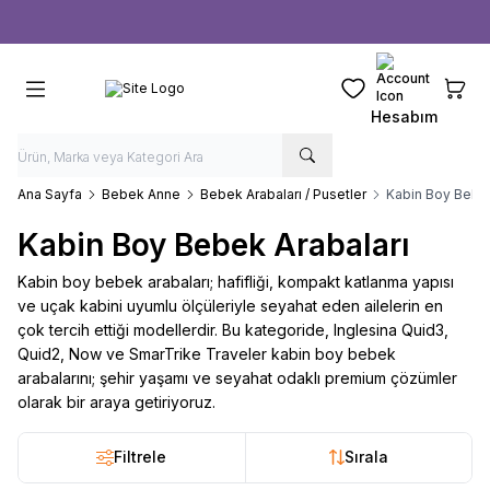
Ücretsiz kargo fırsatı -
1000 TL
üzeri siparişlerde
Favorilerim
Sepeti
Hesabım
Ana Sayfa
Bebek Anne
Bebek Arabaları / Pusetler
Kabin Boy Bebe
Kabin Boy Bebek Arabaları
Kabin boy bebek arabaları; hafifliği, kompakt katlanma yapısı
ve uçak kabini uyumlu ölçüleriyle seyahat eden ailelerin en
çok tercih ettiği modellerdir. Bu kategoride, Inglesina Quid3,
Quid2, Now ve SmarTrike Traveler kabin boy bebek
arabalarını; şehir yaşamı ve seyahat odaklı premium çözümler
olarak bir araya getiriyoruz.
Filtrele
Sırala
6
6