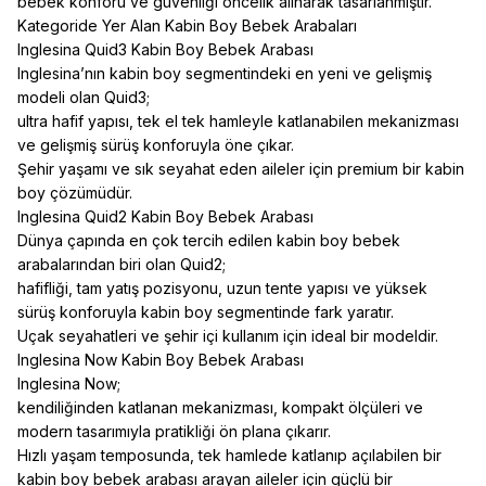
bebek konforu ve güvenliği öncelik alınarak tasarlanmıştır.
Kategoride Yer Alan Kabin Boy Bebek Arabaları
Inglesina Quid3 Kabin Boy Bebek Arabası
Inglesina’nın kabin boy segmentindeki en yeni ve gelişmiş
modeli olan Quid3;
ultra hafif yapısı, tek el tek hamleyle katlanabilen mekanizması
ve gelişmiş sürüş konforuyla öne çıkar.
Şehir yaşamı ve sık seyahat eden aileler için premium bir kabin
boy çözümüdür.
Inglesina Quid2 Kabin Boy Bebek Arabası
Dünya çapında en çok tercih edilen kabin boy bebek
arabalarından biri olan Quid2;
hafifliği, tam yatış pozisyonu, uzun tente yapısı ve yüksek
sürüş konforuyla kabin boy segmentinde fark yaratır.
Uçak seyahatleri ve şehir içi kullanım için ideal bir modeldir.
Inglesina Now Kabin Boy Bebek Arabası
Inglesina Now;
kendiliğinden katlanan mekanizması, kompakt ölçüleri ve
modern tasarımıyla pratikliği ön plana çıkarır.
Hızlı yaşam temposunda, tek hamlede katlanıp açılabilen bir
kabin boy bebek arabası arayan aileler için güçlü bir