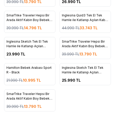
39.990
TL
13.790
TL
26.990
TL
HASARLI
4
6
ükendi
Tükendi
SmarTrike Traveler Hepsi Bir
Inglesina Quid3 Tek El Tek
%
63
%
25
Favorilere Ekle
Favorilere Ekle
Arada Aktif Kabin Boy Bebek
Hamle ile Katlanıp Açılan Kabin
Arabası ve Bisiklet (6 Ay – 4
Boy Bebek Arabası Aurora Pink
39.990
TL
14.796
TL
44.990
TL
33.743
TL
Yaş) - Midnight Blue
4
4
ükendi
Tükendi
Inglesina Sketch Tek El Tek
SmarTrike Traveler Hepsi Bir
%
66
Favorilere Ekle
Favorilere Ekle
Hamle ile Katlanıp Açılan
Arada Aktif Kabin Boy Bebek
Bebek Arabası - Black
Arabası ve Bisiklet (6 Ay – 4
23.990
TL
39.990
TL
13.790
TL
Yaş) - Everest White
2
4
ükendi
Tükendi
Hamilton Bebek Arabası Sport
Inglesina Sketch Tek El Tek
%
50
Favorilere Ekle
Favorilere Ekle
R - Black
Hamle ile Katlanıp Açılan
Bebek Arabası - Grey
21.990
TL
10.995
TL
25.990
TL
4
ükendi
SmarTrike Traveler Hepsi Bir
%
66
Favorilere Ekle
Arada Aktif Kabin Boy Bebek
Arabası ve Bisiklet (6 Ay – 4
39.990
TL
13.790
TL
Yaş) - Forest Green KOLİSİ
HASARLI