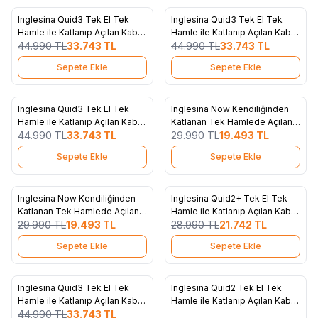
Inglesina Quid3 Tek El Tek
Inglesina Quid3 Tek El Tek
%
25
%
25
Favorilere Ekle
Favorilere Ekle
Hamle ile Katlanıp Açılan Kabin
Hamle ile Katlanıp Açılan Kabin
Boy Bebek Arabası Lunar
44.990
TL
33.743
TL
Boy Bebek Arabası Galaxy
44.990
TL
33.743
TL
Beige
Grey
Sepete Ekle
Sepete Ekle
6
4
Inglesina Quid3 Tek El Tek
Inglesina Now Kendiliğinden
%
25
%
35
Favorilere Ekle
Favorilere Ekle
Hamle ile Katlanıp Açılan Kabin
Katlanan Tek Hamlede Açılan
Boy Bebek Arabası Cosmic
44.990
TL
33.743
TL
Kabin Boy Bebek Arabası -
29.990
TL
19.493
TL
Black
Sprint Green
Sepete Ekle
Sepete Ekle
4
2
Inglesina Now Kendiliğinden
Inglesina Quid2+ Tek El Tek
%
35
%
25
Favorilere Ekle
Favorilere Ekle
Katlanan Tek Hamlede Açılan
Hamle ile Katlanıp Açılan Kabin
Kabin Boy Bebek Arabası -
29.990
TL
19.493
TL
Boy Bebek Arabası Özel
28.990
TL
21.742
TL
Snap Grey
Koleksiyon - Polka Black
Sepete Ekle
Sepete Ekle
6
3
Tükendi
Inglesina Quid3 Tek El Tek
Inglesina Quid2 Tek El Tek
%
25
%
25
Favorilere Ekle
Favorilere Ekle
Hamle ile Katlanıp Açılan Kabin
Hamle ile Katlanıp Açılan Kabin
Boy Bebek Arabası Planet
44.990
TL
33.743
TL
Boy Bebek Arabası Özel