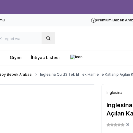
Ücretsiz kargo fırsatı -
1000 TL
üzeri siparişlerde
rmu
Premium Bebek Araba
k
Giyim
İhtiyaç Listesi
Boy Bebek Arabası
Inglesina Quid3 Tek El Tek Hamle ile Katlanıp Açılan 
Inglesina
Inglesina
Açılan Ka
(0)