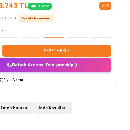
3.743
TL
%
25
6 Taksit
32.055
TL
%
5
ekstra indirim
ue
SEPETE EKLE
Bebek Arabası Danışmanlığı
Fiyat Alarmı
Öneri Kutusu
İade Koşulları