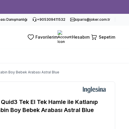
sı Danışmanlığı
+905309411532
siparis@joker.com.tr
Favorilerim
Hesabım
Sepetim
Kabin Boy Bebek Arabası Astral Blue
 Quid3 Tek El Tek Hamle ile Katlanıp
bin Boy Bebek Arabası Astral Blue