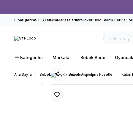
Siparişlerim
S.S.S.
İletişim
Mağazalarımız
Joker Blog
Teknik Servis Fo
Kategoriler
Markalar
Bebek Anne
Oyunca
Ana Sayfa
Bebek Anne
Bebek Arabaları / Pusetler
Kabin 
Paylaş
Favoriye Ekle