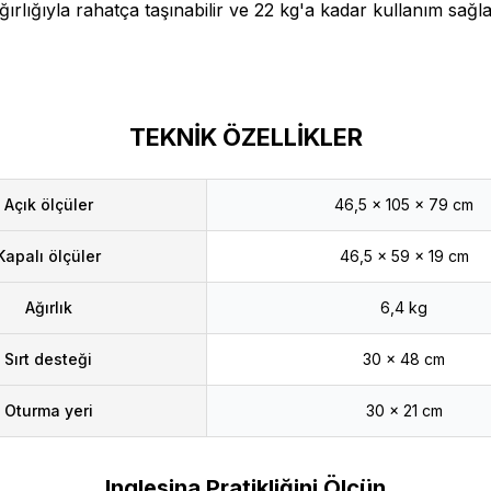
ğırlığıyla rahatça taşınabilir ve 22 kg'a kadar kullanım sağla
TEKNİK ÖZELLİKLER
Açık ölçüler
46,5 x 105 x 79 cm
Kapalı ölçüler
46,5 x 59 x 19 cm
Ağırlık
6,4 kg
Sırt desteği
30 x 48 cm
Oturma yeri
30 x 21 cm
Inglesina Pratikliğini Ölçün