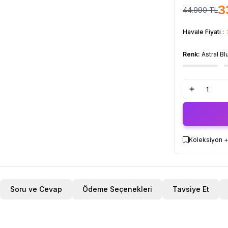
3
44.990
TL
Havale Fiyatı :
Renk:
Astral Bl
Koleksiyon +
Soru ve Cevap
Ödeme Seçenekleri
Tavsiye Et