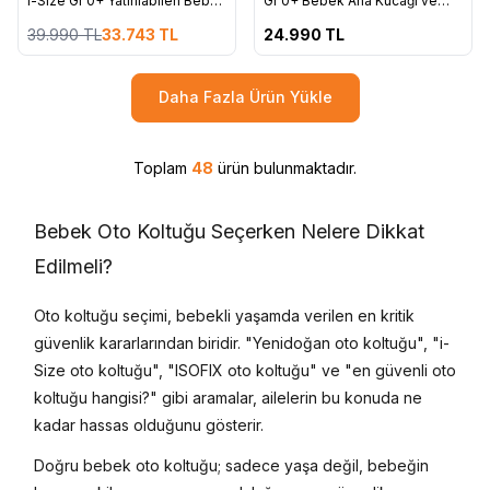
Favorilere Ekle
Favorilere Ekle
i-Size Gr 0+ Yatırılabilen Bebek
Gr 0+ Bebek Ana Kucağı ve
Ana Kucağı ve Oto Koltuğu 40-
Oto Koltuğu 40-75 cm -
39.990
TL
33.743
TL
24.990
TL
75 cm - Taiga Green
Magnet Grey YENİ
Daha Fazla Ürün Yükle
Toplam
48
ürün bulunmaktadır.
Bebek Oto Koltuğu Seçerken Nelere Dikkat
Edilmeli?
Oto koltuğu seçimi, bebekli yaşamda verilen en kritik
güvenlik kararlarından biridir. "Yenidoğan oto koltuğu", "i-
Size oto koltuğu", "ISOFIX oto koltuğu" ve "en güvenli oto
koltuğu hangisi?" gibi aramalar, ailelerin bu konuda ne
kadar hassas olduğunu gösterir.
Doğru bebek oto koltuğu; sadece yaşa değil, bebeğin