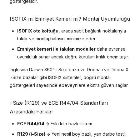
göstergesidir.
ISOFIX mi Emniyet Kemeri mi? Montaj Uyumluluğu
ISOFIX oto koltuğu,
araca sabit bağlantı noktalarıyla
takılır ve montaj hatasını minimize eder.
Emniyet kemeri ile takılan modeller
daha evrensel
uyumluluk sunar ancak doğru kurulum kritik önem taşır.
Inglesina Darwin 360° i-Size baza ve Doona i ve Doona X
i-Size bazalar gibi ISOFIX sistemler, doğru montaj
göstergeleri sayesinde ebeveynlere ekstra güven sağlar.
i-Size (R129) ve ECE R44/04 Standartları
Arasındaki Farklar
ECE R44/04 →
Eski kilo bazlı sistem
R129 (i-Size) →
Yeni nesil boy bazlı, yan darbe testli