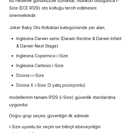
Bu nedenle günümüzde uzmanlar, mümkün olduğunca i-
Size (ECE R129) oto koltuğu tercih edilmesini
önermektedir.
Joker Baby Oto Koltukları kategorisinde yer alan;
Inglesina Darwin serisi (Darwin Recline & Darwin Infant
& Darwin Next Stage)
Inglesina Copernico i-Size
Inglesina Cartesio i-Size
Doona i i-Size
Doona X i-Size (3 yatış pozisyonlu)
modellerinin tamamı R129 (i-Size) güvenlik standardına
uygundur.
Doğru grup seçimi; güvenliğin ilk adımıdır.
i-Size uyumlu bir seçim ise bilinçli ebeveynliğin