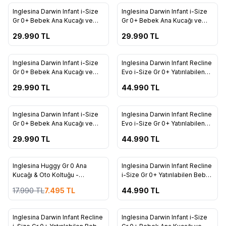
ükendi
Tükendi
Inglesina Darwin Infant i-Size
Inglesina Darwin Infant i-Size
Favorilere Ekle
Favorilere Ekle
Gr 0+ Bebek Ana Kucağı ve
Gr 0+ Bebek Ana Kucağı ve
Oto Koltuğu 40-75 cm - Studio
Oto Koltuğu 40-75 cm -
29.990
TL
29.990
TL
Grey
Rooftop Blue
34
5
ükendi
Tükendi
Inglesina Darwin Infant i-Size
Inglesina Darwin Infant Recline
Favorilere Ekle
Favorilere Ekle
Gr 0+ Bebek Ana Kucağı ve
Evo i-Size Gr 0+ Yatırılabilen
Oto Koltuğu 40-75 cm -
Bebek Ana Kucağı ve Oto
29.990
TL
44.990
TL
Hangar Beige
Koltuğu 40-87 cm - Sapphire
34
5
Blue
ükendi
Tükendi
Inglesina Darwin Infant i-Size
Inglesina Darwin Infant Recline
Favorilere Ekle
Favorilere Ekle
Gr 0+ Bebek Ana Kucağı ve
Evo i-Size Gr 0+ Yatırılabilen
Oto Koltuğu 40-75 cm -
Bebek Ana Kucağı ve Oto
29.990
TL
44.990
TL
Garage Grey
Koltuğu 40-87 cm - Crystal
5
24
Grey
ükendi
Tükendi
Inglesina Huggy Gr 0 Ana
Inglesina Darwin Infant Recline
%
58
Favorilere Ekle
Favorilere Ekle
Kucağı & Oto Koltuğu -
i-Size Gr 0+ Yatırılabilen Bebek
Santorini
Ana Kucağı ve Oto Koltuğu 40-
17.990
TL
7.495
TL
44.990
TL
75 cm - Tundra Beige
24
34
ükendi
Tükendi
Inglesina Darwin Infant Recline
Inglesina Darwin Infant i-Size
%
16