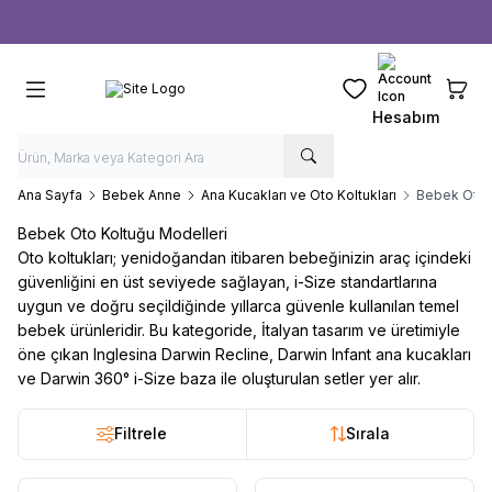
Ücretsiz kargo fırsatı -
1000 TL
üzeri siparişlerde
Favorilerim
Sepeti
Hesabım
Ana Sayfa
Bebek Anne
Ana Kucakları ve Oto Koltukları
Bebek Oto 
Bebek Oto Koltuğu Modelleri
Oto koltukları; yenidoğandan itibaren bebeğinizin araç içindeki
güvenliğini en üst seviyede sağlayan, i-Size standartlarına
uygun ve doğru seçildiğinde yıllarca güvenle kullanılan temel
bebek ürünleridir. Bu kategoride, İtalyan tasarım ve üretimiyle
öne çıkan Inglesina Darwin Recline, Darwin Infant ana kucakları
ve Darwin 360° i-Size baza ile oluşturulan setler yer alır.
Filtrele
Sırala
34
5