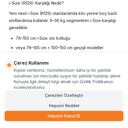
i-Size (R129) Karşılığı Nedir?
Yeni nesil i-Size (R129) standardında kilo yerine boy bazlı
sınıflandırma kullanılır. 9–36 kg segmentinin i-Size karşılığı
genellikle:
76–150 cm i-Size oto koltuğu
veya 76–105 cm + 100–150 cm geçişli modeller
şeklinde tanımlanır. Bazı i-Size büyüyen koltuklar:
Çerez Kullanımı
76 cm'den itibaren iç kemer sistemiyle kullanılır
Kişisel verileriniz, hizmetlerimizin daha iyi bir şekilde
sunulması için mevzuata uygun bir şekilde toplanıp işlenir.
100 cm'den sonra araç emniyet kemerine geçiş yapar
Konuyla ilgili detaylı bilgi almak için Gizlilik Politikamızı
inceleyebilirsiniz.
150 cm boya kadar kullanım sunar
Çerezleri Özelleştir
Bu sistem, çocuğun boyuna göre daha doğru güvenlik
Hepsini Reddet
konumlandırması sağlar.
Hepsini Kabul Et
Anasayfa
Sepet
Kategoriler
Siparişlerim
Hesabım
Büyüyen Koltuklar: Artıları ve Eksileri