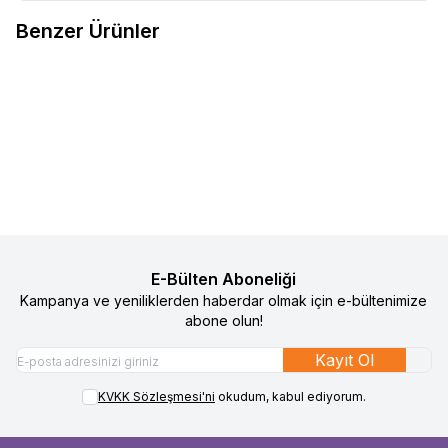
Benzer Ürünler
2
Gezenbebe Yenidoğan Bebek
Gezenbebe Homy Taşınabilir
%
67
%
60
Favorilere Ekle
Favorilere Ekle
Yuvası
Yenidoğan Yatağı Charcoal
4.790
TL
1.581
TL
1.490
TL
599
TL
Sepete Ekle
Sepete Ekle
E-Bülten Aboneliği
Kampanya ve yeniliklerden haberdar olmak için e-bültenimize
abone olun!
Kayıt Ol
KVKK Sözleşmesi'ni
okudum, kabul ediyorum.