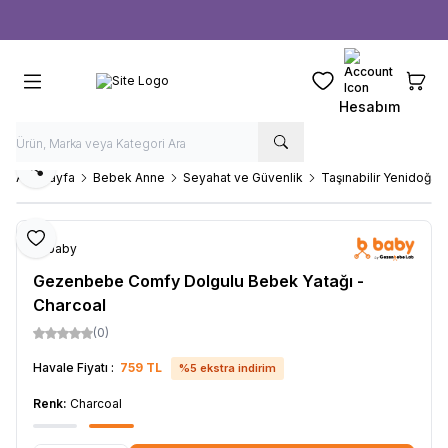
Ücretsiz kargo fırsatı -
1000 TL
üzeri siparişlerde
Favorilerim
Sepeti
Hesabım
Paylaş
Ana Sayfa
Bebek Anne
Seyahat ve Güvenlik
Taşınabilir Yenidoğan 
Favoriye Ekle
b-baby
Gezenbebe Comfy Dolgulu Bebek Yatağı -
Charcoal
(0)
Havale Fiyatı :
759
TL
%
5
ekstra indirim
Renk:
Charcoal