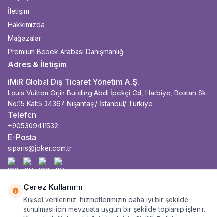
İletişim
Hakkımızda
Mağazalar
Premium Bebek Arabası Danışmanlığı
Adres & İletişim
iMiR Global Dış Ticaret Yönetim A.Ş.
Louis Vuitton Orjin Building Abdi İpekçi Cd, Harbiye, Bostan Sk.
No:15 Kat:5 34367 Nişantaşı/ İstanbul/ Türkiye
Telefon
+905309411532
E-Posta
siparis@joker.com.tr
Facebook
İnstagram
Youtube
Linkedin
Çerez Kullanımı
Kişisel verileriniz, hizmetlerimizin daha iyi bir şekilde
sunulması için mevzuata uygun bir şekilde toplanıp işlenir.