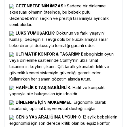
GEZENBEBE’NİN İMZASI:
Sadece bir dinlenme
aksesuarı olmanın ötesinde, bu bebek pufu,
Gezenbebe’nin seçkin ve prestijli tasarımıyla ayrıcalık
sembolüdür.
LÜKS YUMUŞAKLIK:
Dokunun ve farkı yaşayın!
Kumaşı, bebeğinizi sevgi dolu bir kucaklamayla sarar.
Leke dirençli dokusuyla temizliği garanti eder.
ULTİMATİF KONFOR & TASARIM:
Bebeğinizin oyun
veya dinlenme saatlerinde Comfy’nin ultra rahat
tasarımının keyfini çıkarın. Çift taraflı yıkanabilir kılıfı ve
güvenlik kemeri sistemiyle güvenliği garanti eder.
Kullanırken her zaman gözetim altında tutun.
HAFİFLİK & TAŞINABİLİRLİK:
Hafif ve kompakt
yapısıyla aile buluşmaları için idealdir.
DİNLENME İÇİN MÜKEMMEL:
Ergonomik olarak
tasarlandı, optimal baş ve vücut desteği sağlar.
GENİŞ YAŞ ARALIĞINA UYGUN:
0-12 aylık bebeklerin
ergonomisi için son derece kritik olan bu eşsiz konfor,