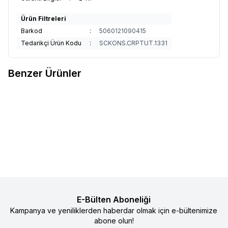
Ürün Filtreleri
Barkod
:
5060121090415
Tedarikçi Ürün Kodu
:
SCKONS.CRPTUT.1331
Benzer Ürünler
29
15
Baby On The Go Bebek Patiği
Sock Ons Bebek Çorap Tutucu -
%
50
%
50
Favorilere Ekle
Favorilere Ekle
Koyu Pembe
490
TL
245
TL
1.090
TL
545
TL
Sepete Ekle
Sepete Ekle
E-Bülten Aboneliği
Kampanya ve yeniliklerden haberdar olmak için e-bültenimize
abone olun!