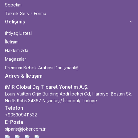
Sepetim
Teknik Servis Formu
Gelişmiş
İhtiyaç Listesi
İletişim
Hakkımızda
Mağazalar
Premium Bebek Arabası Danışmanlığı
Adres & İletişim
iMiR Global Dış Ticaret Yönetim A.Ş.
Louis Vuitton Orjin Building Abdi İpekçi Cd, Harbiye, Bostan Sk.
No:15 Kat:5 34367 Nişantaşı/ İstanbul/ Türkiye
Telefon
+905309411532
E-Posta
siparis@joker.com.tr