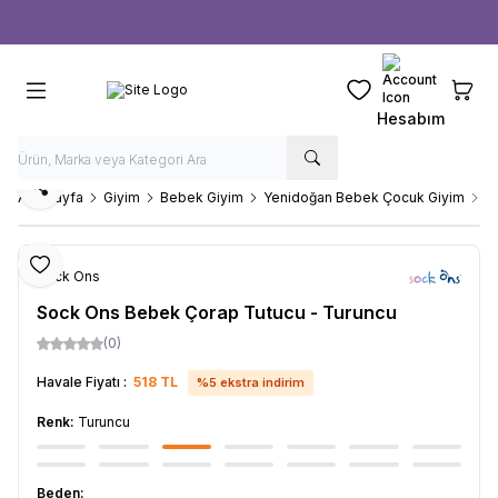
Ücretsiz kargo fırsatı -
1000 TL
üzeri siparişlerde
Favorilerim
Sepeti
Hesabım
Paylaş
Ana Sayfa
Giyim
Bebek Giyim
Yenidoğan Bebek Çocuk Giyim
S
Favoriye Ekle
Sock Ons
Sock Ons Bebek Çorap Tutucu - Turuncu
(0)
Havale Fiyatı :
518
TL
%
5
ekstra indirim
Renk:
Turuncu
Beden: