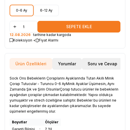
0-6 Ay
6-12 Ay
SEPETE EKLE
12.08.2026
tarihine kadar kargoda
Koleksiyon +
Fiyat Alarmı
Ürün Özellikleri
Yorumlar
Soru ve Cevap
Sock Ons Bebeklerin Çoraplarını Ayaklarında Tutan Akıllı Minik
Çorap Tutucular - Turuncu 0-6 AyMinik Ayaklar Üşümesin, Aynı
Zamanda Şık ve Şirin OlsunlarÇorap tutucu ürünler ile bebeklerin
ayağından çoraplar çıkmadan kalabilmektedir. Yapısı oldukça
yumuşaktır ve strech özelliğine sahiptir. Bebekler bu ürünleri ne
kadar çekiştirseler de ayaklarından çıkaramazlar. Bu sayede
üşümeleri engellenmiş olur.
Boyutlar
Ölçüler
Garanti Bilgisi
:
2 Yıl