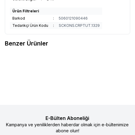
Ürün Filtreleri
Barkod
:
5060121090446
Tedarikçi Ürün Kodu
:
SCKONS.CRPTUT.1329
Benzer Ürünler
29
15
Baby On The Go Bebek Patiği
Sock Ons Bebek Çorap Tutucu -
%
50
%
50
Favorilere Ekle
Favorilere Ekle
Koyu Pembe
490
TL
245
TL
1.090
TL
545
TL
Sepete Ekle
Sepete Ekle
E-Bülten Aboneliği
Kampanya ve yeniliklerden haberdar olmak için e-bültenimize
abone olun!