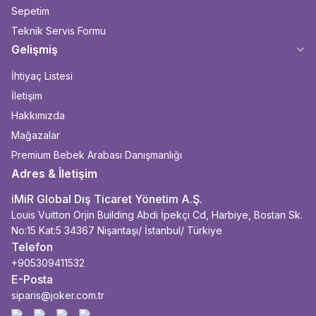
Sepetim
Teknik Servis Formu
Gelişmiş
İhtiyaç Listesi
İletişim
Hakkımızda
Mağazalar
Premium Bebek Arabası Danışmanlığı
Adres & İletişim
iMiR Global Dış Ticaret Yönetim A.Ş.
Louis Vuitton Orjin Building Abdi İpekçi Cd, Harbiye, Bostan Sk.
No:15 Kat:5 34367 Nişantaşı/ İstanbul/ Türkiye
Telefon
+905309411532
E-Posta
siparis@joker.com.tr