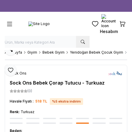
Ücretsiz kargo fırsatı -
1000 TL
üzeri siparişlerde
Favorilerim
Sepeti
Hesabım
Paylaş
Ana Sayfa
Giyim
Bebek Giyim
Yenidoğan Bebek Çocuk Giyim
S
Favoriye Ekle
Sock Ons
Sock Ons Bebek Çorap Tutucu - Turkuaz
(0)
Havale Fiyatı :
518
TL
%
5
ekstra indirim
Renk:
Turkuaz
Beden: