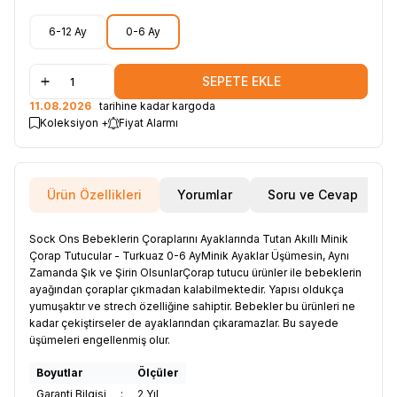
6-12 Ay
0-6 Ay
SEPETE EKLE
11.08.2026
tarihine kadar kargoda
Koleksiyon +
Fiyat Alarmı
Ürün Özellikleri
Yorumlar
Soru ve Cevap
Sock Ons Bebeklerin Çoraplarını Ayaklarında Tutan Akıllı Minik
Çorap Tutucular - Turkuaz 0-6 AyMinik Ayaklar Üşümesin, Aynı
Zamanda Şık ve Şirin OlsunlarÇorap tutucu ürünler ile bebeklerin
ayağından çoraplar çıkmadan kalabilmektedir. Yapısı oldukça
yumuşaktır ve strech özelliğine sahiptir. Bebekler bu ürünleri ne
kadar çekiştirseler de ayaklarından çıkaramazlar. Bu sayede
üşümeleri engellenmiş olur.
Boyutlar
Ölçüler
Garanti Bilgisi
:
2 Yıl