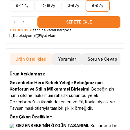
9-12 Ay
12-18 Ay
3-6 Ay
6-9 Ay
SEPETE EKLE
10.08.2026
tarihine kadar kargoda
Koleksiyon +
Fiyat Alarmı
Ürün Özellikleri
Yorumlar
Soru ve Cevap
Ürün Açıklaması:
Gezenbebe Hero Bebek Yeleği: Bebeğiniz için
Konforun ve Stilin Mükemmel Birleşimi!
Bebeğinizin
narin cildine maksimum rahatlık sunan bu yelek,
Gezenbebe'nin ikonik desenleri ve Fil, Koala, Ayıcık ve
Tavşan maskotlarıyla tam bir şıklık örneğidir.
Öne Çıkan Özellikler:
GEZENBEBE’NİN ÖZGÜN TASARIMI:
Bu sadece bir