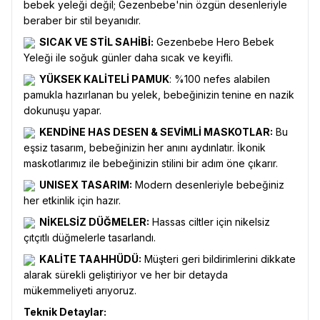
bebek yeleği değil; Gezenbebe'nin özgün desenleriyle
beraber bir stil beyanıdır.
SICAK VE STİL SAHİBİ:
Gezenbebe Hero Bebek
Yeleği ile soğuk günler daha sıcak ve keyifli.
YÜKSEK KALİTELİ PAMUK
: %100 nefes alabilen
pamukla hazırlanan bu yelek, bebeğinizin tenine en nazik
dokunuşu yapar.
KENDİNE HAS DESEN & SEVİMLİ MASKOTLAR:
Bu
eşsiz tasarım, bebeğinizin her anını aydınlatır. İkonik
maskotlarımız ile bebeğinizin stilini bir adım öne çıkarır.
UNISEX TASARIM:
Modern desenleriyle bebeğiniz
her etkinlik için hazır.
NİKELSİZ DÜĞMELER:
Hassas ciltler için nikelsiz
çıtçıtlı düğmelerle tasarlandı.
KALİTE TAAHHÜDÜ:
Müşteri geri bildirimlerini dikkate
alarak sürekli geliştiriyor ve her bir detayda
mükemmeliyeti arıyoruz.
Teknik Detaylar: