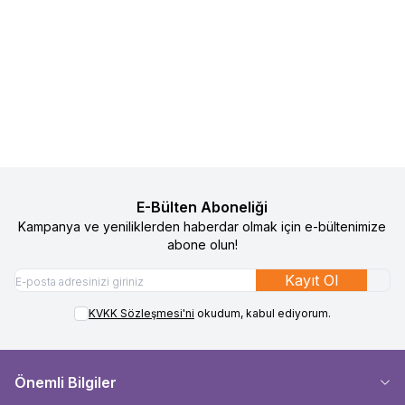
Baby On The Go Bebek Patiği
Sock Ons Bebek Çorap Tutucu -
%
50
%
50
Favorilere Ekle
Favorilere Ekle
Koyu Pembe
490
TL
245
TL
1.090
TL
545
TL
Sepete Ekle
Sepete Ekle
E-Bülten Aboneliği
Kampanya ve yeniliklerden haberdar olmak için e-bültenimize
abone olun!
Kayıt Ol
KVKK Sözleşmesi'ni
okudum, kabul ediyorum.
Önemli Bilgiler