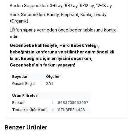
Beden Seçenekleri: 3-6 ay, 6-9 ay, 9-12 ay, 12-18 ay.
Renk Seçenekleri: Bunny, Elephant, Koala, Teddy
(Organik).
Lütfen sipariş vermeden önce beden tablosunu kontrol
edin.
Gezenbebe kalitesiyle, Hero Bebek Yeleği,
bebeğinizin konforunu ve stilini her daim öncelikli
kılar. Bebeğiniz için en iyisini seçerken,
Gezenbebe'nin farkını yaşayın!
Boyutlar
Ölçüler
Garanti Bilgisi
:
2 Yıl
Ürün Filtreleri
Barkod
:
8683735963097
Tedarikçi Ürün Kodu
:
GZNBEBE.4448
Benzer Ürünler
29
15