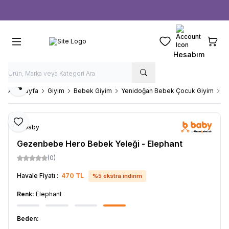
Ücretsiz kargo fırsatı -
1000 TL
üzeri siparişlerde
Favorilerim
Sepeti
Hesabım
Paylaş
Ana Sayfa
Giyim
Bebek Giyim
Yenidoğan Bebek Çocuk Giyim
G
Favoriye Ekle
b-baby
Gezenbebe Hero Bebek Yeleği - Elephant
(0)
Havale Fiyatı :
470
TL
%
5
ekstra indirim
Renk:
Elephant
Beden: