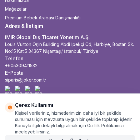
Hakkımızda
Mağazalar
Premium Bebek Arabası Danışmanlığı
Adres & İletişim
iMiR Global Dış Ticaret Yönetim A.Ş.
Louis Vuitton Orjin Building Abdi İpekçi Cd, Harbiye, Bostan Sk.
No:15 Kat:5 34367 Nişantaşı/ İstanbul/ Türkiye
Telefon
+905309411532
E-Posta
siparis@joker.com.tr
Facebook
İnstagram
Youtube
Linkedin
Çerez Kullanımı
Kişisel verileriniz, hizmetlerimizin daha iyi bir şekilde
sunulması için mevzuata uygun bir şekilde toplanıp işlenir.
Konuyla ilgili detaylı bilgi almak için Gizlilik Politikamızı
inceleyebilirsiniz.