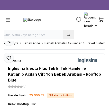
Ücretsiz kargo fırsatı -
1000 TL
üzeri siparişlerde
Favorilerim
Sepeti
Hesabım
Paylaş
Ana Sayfa
Bebek Anne
Bebek Arabaları / Pusetler
Travel Sistem B
Favoriye Ekle
Inglesina
Inglesina Electa Plus Tek El Tek Hamle ile
Katlanıp Açılan Çift Yön Bebek Arabası - Rooftop
Blue
(0)
Havale Fiyatı :
75.990
TL
%
5
ekstra indirim
Renk:
Rooftop Blue