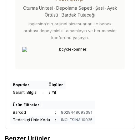
Oturma Ünitesi · Depolama Sepeti · Şasi · Ayak
Örtüsü · Bardak Tutacağı
Inglesina'nın orijinal aksesuarları ile bebek
arabası deneyiminizi tamamlayın ve her mevsim
konforunu yaşayın.
Boyutlar
Ölçüler
Garanti Bilgisi
:
2 Yıl
Ürün Filtreleri
Barkod
:
8029448093391
Tedarikçi Ürün Kodu
:
INGLESINA.10035
Benzer Ürünler