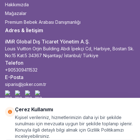
Hakkımızda
Mağazalar
Premium Bebek Arabası Danışmanlığı
Adres & İletişim
iMiR Global Dış Ticaret Yönetim A.Ş.
Louis Vuitton Orjin Building Abdi İpekçi Cd, Harbiye, Bostan Sk.
No:15 Kat:5 34367 Nişantaşı/ İstanbul/ Türkiye
Telefon
+905309411532
E-Posta
siparis@joker.com.tr
Facebook
İnstagram
Youtube
Linkedin
Çerez Kullanımı
Kişisel verileriniz, hizmetlerimizin daha iyi bir şekilde
sunulması için mevzuata uygun bir şekilde toplanıp işlenir.
Konuyla ilgili detaylı bilgi almak için Gizlilik Politikamızı
inceleyebilirsiniz.