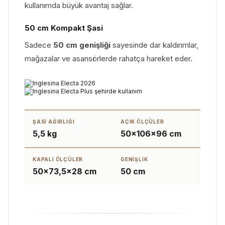
kullanımda büyük avantaj sağlar.
50 cm Kompakt Şasi
Sadece
50 cm genişliği
sayesinde dar kaldırımlar,
mağazalar ve asansörlerde rahatça hareket eder.
ŞASI AĞIRLIĞI
AÇIK ÖLÇÜLER
5,5 kg
50×106×96 cm
KAPALI ÖLÇÜLER
GENIŞLIK
50×73,5×28 cm
50 cm