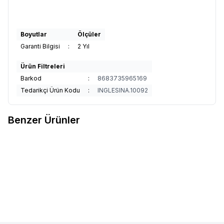
Boyutlar
Ölçüler
Garanti Bilgisi
:
2 Yıl
Ürün Filtreleri
Barkod
:
8683735965169
Tedarikçi Ürün Kodu
:
INGLESINA.10092
Benzer Ürünler
5
12
Inglesina Aptica XT Glam Tek El
Inglesina Aptica Glam Tek El
%
33
%
25
Favorilere Ekle
Favorilere Ekle
Tek Hamle ile Katlanıp Açılan
Tek Hamle ile Katlanıp Açılan
Çift Yön Bebek Arabası - Taiga
99.990
TL
67.493
TL
Çift Yön Bebek Arabası - Satin
89.990
TL
67.493
TL
Green
Grey
Sepete Ekle
Sepete Ekle