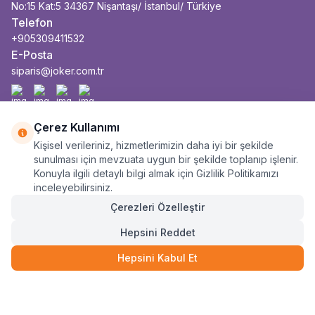
No:15 Kat:5 34367 Nişantaşı/ İstanbul/ Türkiye
Telefon
+905309411532
E-Posta
siparis@joker.com.tr
Facebook
İnstagram
Youtube
Linkedin
Çerez Kullanımı
Kişisel verileriniz, hizmetlerimizin daha iyi bir şekilde
sunulması için mevzuata uygun bir şekilde toplanıp işlenir.
Konuyla ilgili detaylı bilgi almak için Gizlilik Politikamızı
inceleyebilirsiniz.
Çerezleri Özelleştir
Hepsini Reddet
Hepsini Kabul Et
96.740
TL
SEPETE EKLE
48.370
TL
6 Taksit
Anasayfa
Sepet
Kategoriler
Siparişlerim
Hesabım