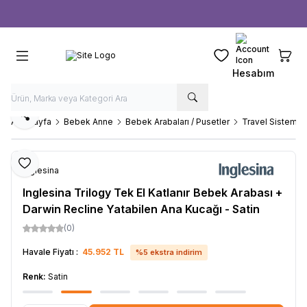
Ücretsiz kargo fırsatı -
1000 TL
üzeri siparişlerde
Favorilerim
Sepeti
Hesabım
Paylaş
Ana Sayfa
Bebek Anne
Bebek Arabaları / Pusetler
Travel Sistem B
Favoriye Ekle
Inglesina
Inglesina Trilogy Tek El Katlanır Bebek Arabası +
Darwin Recline Yatabilen Ana Kucağı - Satin
(0)
Havale Fiyatı :
45.952
TL
%
5
ekstra indirim
Renk:
Satin