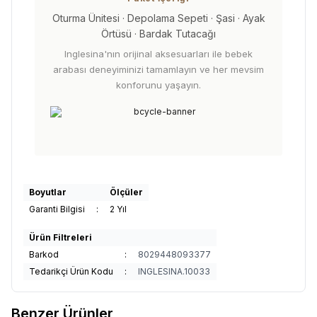
Oturma Ünitesi · Depolama Sepeti · Şasi · Ayak
Örtüsü · Bardak Tutacağı
Inglesina'nın orijinal aksesuarları ile bebek
arabası deneyiminizi tamamlayın ve her mevsim
konforunu yaşayın.
Boyutlar
Ölçüler
Garanti Bilgisi
:
2 Yıl
Ürün Filtreleri
Barkod
:
8029448093377
Tedarikçi Ürün Kodu
:
INGLESINA.10033
Benzer Ürünler