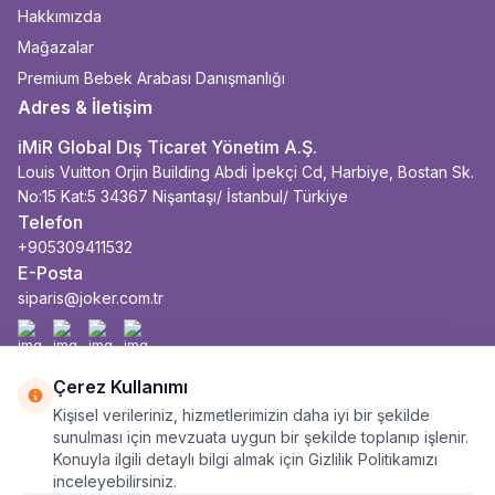
Hakkımızda
Mağazalar
Premium Bebek Arabası Danışmanlığı
Adres & İletişim
iMiR Global Dış Ticaret Yönetim A.Ş.
Louis Vuitton Orjin Building Abdi İpekçi Cd, Harbiye, Bostan Sk.
No:15 Kat:5 34367 Nişantaşı/ İstanbul/ Türkiye
Telefon
+905309411532
E-Posta
siparis@joker.com.tr
Facebook
İnstagram
Youtube
Linkedin
Çerez Kullanımı
Kişisel verileriniz, hizmetlerimizin daha iyi bir şekilde
sunulması için mevzuata uygun bir şekilde toplanıp işlenir.
Konuyla ilgili detaylı bilgi almak için Gizlilik Politikamızı
inceleyebilirsiniz.