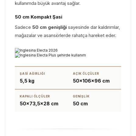
kullanımda büyük avantaj sağlar.
50 cm Kompakt Şasi
Sadece
50 cm genişliği
sayesinde dar kaldırımlar,
mağazalar ve asansörlerde rahatça hareket eder.
ŞASI AĞIRLIĞI
AÇIK ÖLÇÜLER
5,5 kg
50×106×96 cm
KAPALI ÖLÇÜLER
GENIŞLIK
50×73,5×28 cm
50 cm