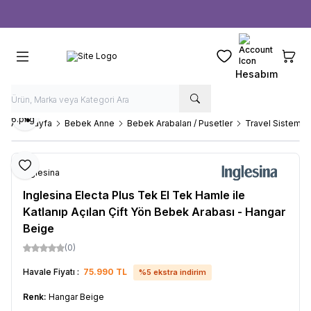
Ücretsiz kargo fırsatı -
1000 TL
üzeri siparişlerde
Favorilerim
Sepeti
Hesabım
Paylaş
Ana Sayfa
Bebek Anne
Bebek Arabaları / Pusetler
Travel Sistem B
Favoriye Ekle
Inglesina
Inglesina Electa Plus Tek El Tek Hamle ile
Katlanıp Açılan Çift Yön Bebek Arabası - Hangar
Beige
(0)
Havale Fiyatı :
75.990
TL
%
5
ekstra indirim
Renk:
Hangar Beige