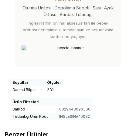
Oturma Ünitesi · Depolama Sepeti · Şasi · Ayak
Örtüsü · Bardak Tutacağı
Inglesina'nın orijinal aksesuarları ile bebek
arabası deneyiminizi tamamlayın ve her mevsim
konforunu yaşayın.
Boyutlar
Ölçüler
Garanti Bilgisi
:
2 Yıl
Ürün Filtreleri
Barkod
:
8029448093360
Tedarikçi Ürün Kodu
:
INGLESINA.10032
Benzer Ürünler