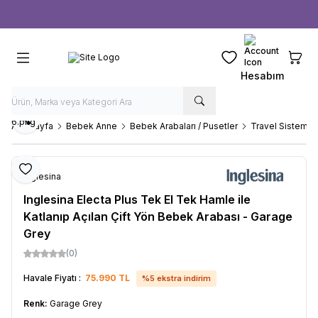
Ücretsiz kargo fırsatı -
1000 TL
üzeri siparişlerde
Favorilerim
Sepeti
Hesabım
Paylaş
Ana Sayfa
Bebek Anne
Bebek Arabaları / Pusetler
Travel Sistem B
Favoriye Ekle
Inglesina
Inglesina Electa Plus Tek El Tek Hamle ile
Katlanıp Açılan Çift Yön Bebek Arabası - Garage
Grey
(0)
Havale Fiyatı :
75.990
TL
%
5
ekstra indirim
Renk:
Garage Grey