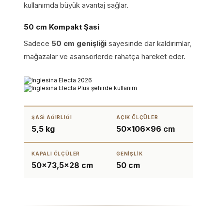
kullanımda büyük avantaj sağlar.
50 cm Kompakt Şasi
Sadece
50 cm genişliği
sayesinde dar kaldırımlar,
mağazalar ve asansörlerde rahatça hareket eder.
ŞASI AĞIRLIĞI
AÇIK ÖLÇÜLER
5,5 kg
50×106×96 cm
KAPALI ÖLÇÜLER
GENIŞLIK
50×73,5×28 cm
50 cm