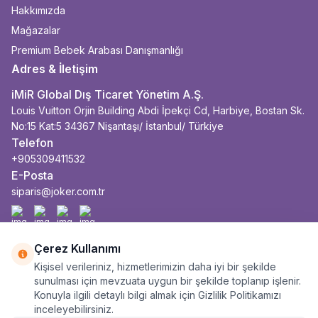
Hakkımızda
Mağazalar
Premium Bebek Arabası Danışmanlığı
Adres & İletişim
iMiR Global Dış Ticaret Yönetim A.Ş.
Louis Vuitton Orjin Building Abdi İpekçi Cd, Harbiye, Bostan Sk.
No:15 Kat:5 34367 Nişantaşı/ İstanbul/ Türkiye
Telefon
+905309411532
E-Posta
siparis@joker.com.tr
Facebook
İnstagram
Youtube
Linkedin
Çerez Kullanımı
Kişisel verileriniz, hizmetlerimizin daha iyi bir şekilde
sunulması için mevzuata uygun bir şekilde toplanıp işlenir.
Konuyla ilgili detaylı bilgi almak için Gizlilik Politikamızı
inceleyebilirsiniz.