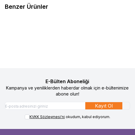
Benzer Ürünler
29
15
Baby On The Go Bebek Patiği
Sock Ons Bebek Çorap Tutucu -
%
50
%
50
Favorilere Ekle
Favorilere Ekle
Koyu Pembe
490
TL
245
TL
1.090
TL
545
TL
Sepete Ekle
Sepete Ekle
E-Bülten Aboneliği
Kampanya ve yeniliklerden haberdar olmak için e-bültenimize
abone olun!
Kayıt Ol
KVKK Sözleşmesi'ni
okudum, kabul ediyorum.