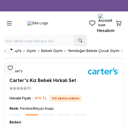
Ücretsiz kargo fırsatı -
1000 TL
üzeri siparişlerde
Favorilerim
Sepeti
Hesabım
Paylaş
Ana Sayfa
Giyim
Bebek Giyim
Yenidoğan Bebek Çocuk Giyim
Ca
Favoriye Ekle
Carter's
Carter's Kız Bebek Hırkalı Set
(0)
Havale Fiyatı :
470
TL
%
5
ekstra indirim
Renk:
Pembe/Beyaz Kuşlu
Beden: