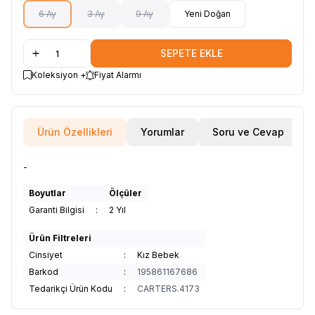
6 Ay
3 Ay
9 Ay
Yeni Doğan
SEPETE EKLE
Koleksiyon +
Fiyat Alarmı
Ürün Özellikleri
Yorumlar
Soru ve Cevap
-
Boyutlar
Ölçüler
Garanti Bilgisi
:
2 Yıl
Ürün Filtreleri
Cinsiyet
:
Kız Bebek
Barkod
:
195861167686
Tedarikçi Ürün Kodu
:
CARTERS.4173