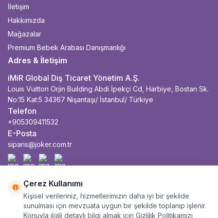
İletişim
Hakkımızda
Mağazalar
Premium Bebek Arabası Danışmanlığı
Adres & İletişim
iMiR Global Dış Ticaret Yönetim A.Ş.
Louis Vuitton Orjin Building Abdi İpekçi Cd, Harbiye, Bostan Sk.
No:15 Kat:5 34367 Nişantaşı/ İstanbul/ Türkiye
Telefon
+905309411532
E-Posta
siparis@joker.com.tr
Facebook
İnstagram
Youtube
Linkedin
Çerez Kullanımı
Kişisel verileriniz, hizmetlerimizin daha iyi bir şekilde
sunulması için mevzuata uygun bir şekilde toplanıp işlenir.
Konuyla ilgili detaylı bilgi almak için Gizlilik Politikamızı