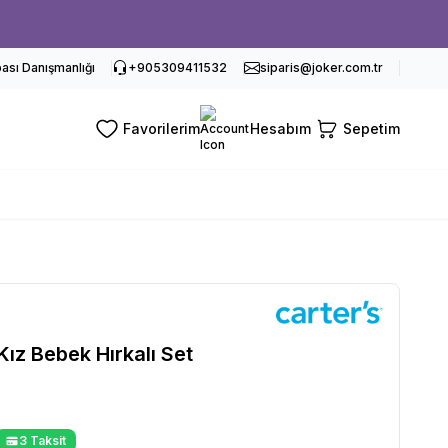
sı Danışmanlığı
+905309411532
siparis@joker.com.tr
Favorilerim
Hesabım
Sepetim
Kız Bebek Hırkalı Set
3 Taksit