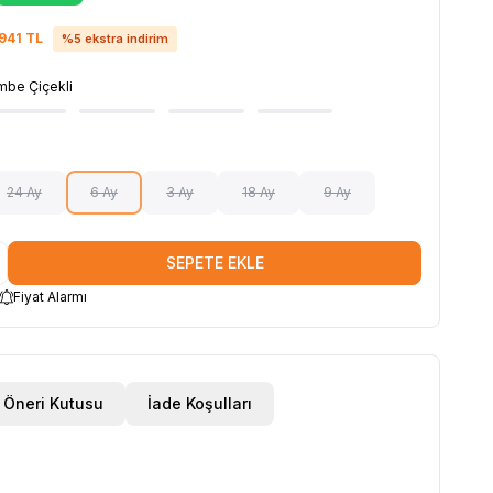
941
TL
%
5
ekstra indirim
mbe Çiçekli
24 Ay
6 Ay
3 Ay
18 Ay
9 Ay
SEPETE EKLE
Fiyat Alarmı
Öneri Kutusu
İade Koşulları