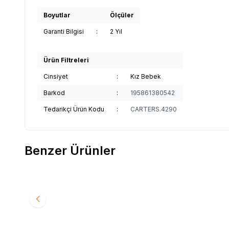
Boyutlar
Ölçüler
Garanti Bilgisi
:
2 Yıl
Ürün Filtreleri
Cinsiyet
:
Kız Bebek
Barkod
:
195861380542
Tedarikçi Ürün Kodu
:
CARTERS.4290
Benzer Ürünler
29
%
50
%
50
Baby On The Go Bebek Patiği
Sock On
Favorilere Ekle
Favori
490
TL
245
TL
1.090
T