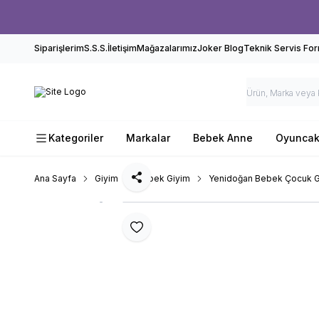
Siparişlerim
S.S.S.
İletişim
Mağazalarımız
Joker Blog
Teknik Servis Fo
Kategoriler
Markalar
Bebek Anne
Oyunca
Ana Sayfa
Giyim
Bebek Giyim
Yenidoğan Bebek Çocuk G
Paylaş
Favoriye Ekle