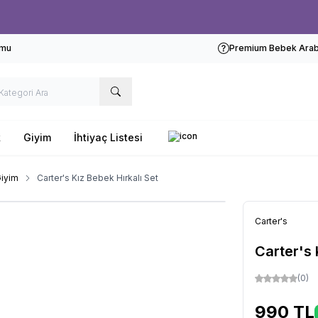
Ücretsiz kargo fırsatı -
1000 TL
üzeri siparişlerde
rmu
Premium Bebek Araba
k
Giyim
İhtiyaç Listesi
iyim
Carter's Kız Bebek Hırkalı Set
Carter's
Carter's 
(0)
990
TL