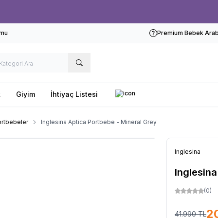
Ücretsiz kargo fırsatı -
1000 TL
üzeri siparişlerde
rmu
Premium Bebek Araba
k
Giyim
İhtiyaç Listesi
rtbebeler
Inglesina Aptica Portbebe - Mineral Grey
Inglesina
Inglesina
(0)
2
41.990
TL