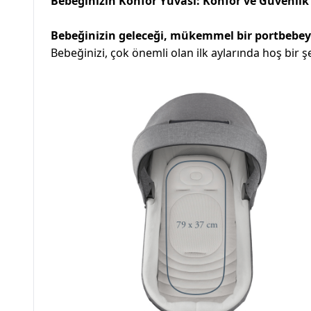
Bebeğinizin Konfor Yuvası: Konfor ve Güvenlik
Bebeğinizin geleceği, mükemmel bir portbebey
Bebeğinizi, çok önemli olan ilk aylarında hoş bir