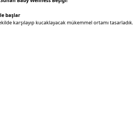
 Sunan Baby Wellness Beşiği!
le başlar
 şekilde karşılayıp kucaklayacak mükemmel ortamı tasarladık