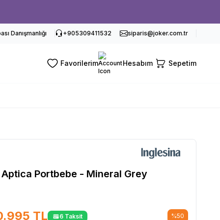
sı Danışmanlığı
+905309411532
siparis@joker.com.tr
Favorilerim
Hesabım
Sepetim
 Aptica Portbebe - Mineral Grey
0.995
TL
%
50
6 Taksit