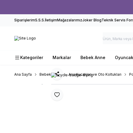
Siparişlerim
S.S.S.
İletişim
Mağazalarımız
Joker Blog
Teknik Servis Fo
Kategoriler
Markalar
Bebek Anne
Oyunca
Ana Sayfa
Bebek Anne
Ana Kucakları ve Oto Koltukları
Po
Paylaş
Favoriye Ekle