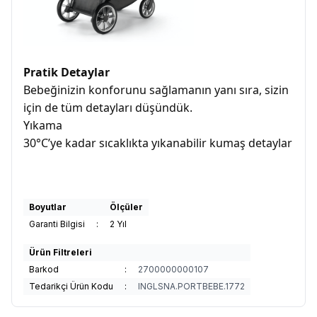
Pratik Detaylar
Bebeğinizin konforunu sağlamanın yanı sıra, sizin
için de tüm detayları düşündük.
Yıkama
30°C’ye kadar sıcaklıkta yıkanabilir kumaş detaylar
Boyutlar
Ölçüler
Garanti Bilgisi
:
2 Yıl
Ürün Filtreleri
Barkod
:
2700000000107
Tedarikçi Ürün Kodu
:
INGLSNA.PORTBEBE.1772