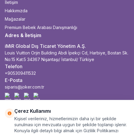
İletişim
Hakkımızda
Mağazalar
Premium Bebek Arabası Danışmanlığı
Adres & İletişim
iMiR Global Dış Ticaret Yönetim A.Ş.
Louis Vuitton Orjin Building Abdi İpekçi Cd, Harbiye, Bostan Sk.
No:15 Kat:5 34367 Nişantaşı/ İstanbul/ Türkiye
Telefon
+905309411532
E-Posta
siparis@joker.com.tr
Facebook
İnstagram
Youtube
Linkedin
Çerez Kullanımı
Kişisel verileriniz, hizmetlerimizin daha iyi bir şekilde
sunulması için mevzuata uygun bir şekilde toplanıp işlenir.
Konuyla ilgili detaylı bilgi almak için Gizlilik Politikamızı