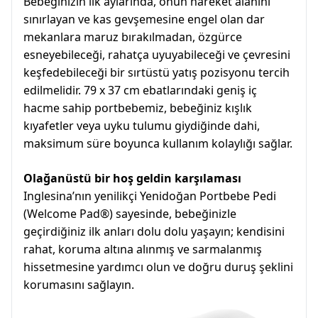
Bebeğinizin ilk aylarında, onun hareket alanını
sınırlayan ve kas gevşemesine engel olan dar
mekanlara maruz bırakılmadan, özgürce
esneyebileceği, rahatça uyuyabileceği ve çevresini
keşfedebileceği bir sırtüstü yatış pozisyonu tercih
edilmelidir. 79 x 37 cm ebatlarındaki geniş iç
hacme sahip portbebemiz, bebeğiniz kışlık
kıyafetler veya uyku tulumu giydiğinde dahi,
maksimum süre boyunca kullanım kolaylığı sağlar.
Olağanüstü bir hoş geldin karşılaması
Inglesina’nın yenilikçi Yenidoğan Portbebe Pedi
(Welcome Pad®) sayesinde, bebeğinizle
geçirdiğiniz ilk anları dolu dolu yaşayın; kendisini
rahat, koruma altına alınmış ve sarmalanmış
hissetmesine yardımcı olun ve doğru duruş şeklini
korumasını sağlayın.