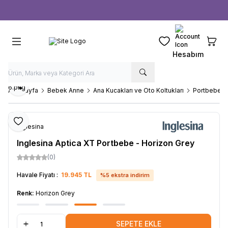
Ücretsiz kargo fırsatı -
1000 TL
üzeri siparişlerde
Favorilerim
Sepeti
Hesabım
Paylaş
Ana Sayfa
Bebek Anne
Ana Kucakları ve Oto Koltukları
Portbebele
Favoriye Ekle
Inglesina
Inglesina Aptica XT Portbebe - Horizon Grey
(0)
Havale Fiyatı :
19.945
TL
%
5
ekstra indirim
Renk:
Horizon Grey
SEPETE EKLE