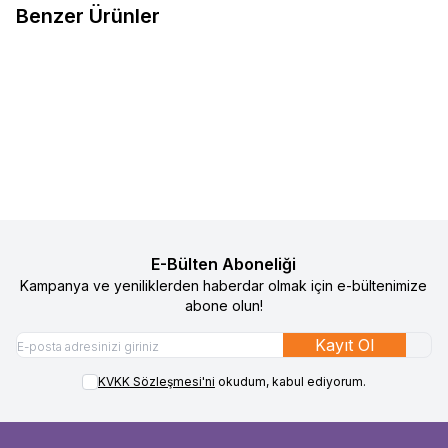
Benzer Ürünler
4
Inglesina Zippy Light Sweet
Inglesina Portbebe Yenidoğan
%
25
%
25
Favorilere Ekle
Favorilere Ekle
Puppy Yenidoğan Kiti - Vivid
Minderi 2
Red
3.490
TL
2.617
TL
4.990
TL
3.742
TL
Sepete Ekle
Sepete Ekle
E-Bülten Aboneliği
Kampanya ve yeniliklerden haberdar olmak için e-bültenimize
abone olun!
Kayıt Ol
KVKK Sözleşmesi'ni
okudum, kabul ediyorum.