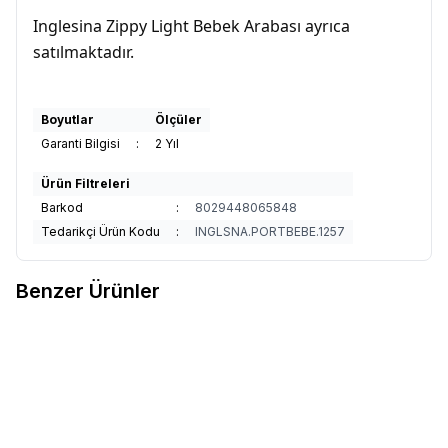
Inglesina Zippy Light Bebek Arabası ayrıca
satılmaktadır.
Boyutlar
Ölçüler
Garanti Bilgisi
:
2 Yıl
Ürün Filtreleri
Barkod
:
8029448065848
Tedarikçi Ürün Kodu
:
INGLSNA.PORTBEBE.1257
Benzer Ürünler
9
Inglesina Portbebe Yenidoğan
Inglesina Aptica Glam Portbebe
%
25
%
33
Favorilere Ekle
Favorilere Ekle
Minderi 2
- Pashmina Beige
4.990
TL
3.742
TL
46.990
TL
31.493
TL
Sepete Ekle
Sepete Ekle