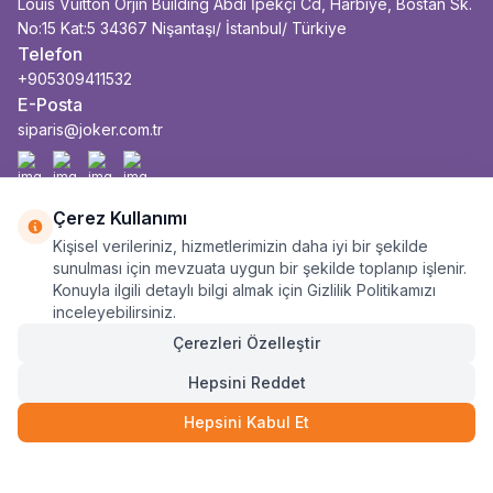
Louis Vuitton Orjin Building Abdi İpekçi Cd, Harbiye, Bostan Sk.
No:15 Kat:5 34367 Nişantaşı/ İstanbul/ Türkiye
Telefon
+905309411532
E-Posta
siparis@joker.com.tr
Facebook
İnstagram
Youtube
Linkedin
Çerez Kullanımı
Kişisel verileriniz, hizmetlerimizin daha iyi bir şekilde
sunulması için mevzuata uygun bir şekilde toplanıp işlenir.
Konuyla ilgili detaylı bilgi almak için Gizlilik Politikamızı
inceleyebilirsiniz.
Çerezleri Özelleştir
Hepsini Reddet
Hepsini Kabul Et
3.490
TL
SEPETE EKLE
2.617
TL
3 Taksit
Anasayfa
Sepet
Kategoriler
Siparişlerim
Hesabım