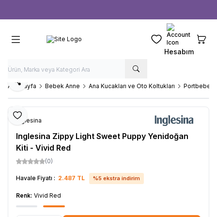
Ücretsiz kargo fırsatı -
1000 TL
üzeri siparişlerde
Favorilerim
Sepeti
Hesabım
Paylaş
Ana Sayfa
Bebek Anne
Ana Kucakları ve Oto Koltukları
Portbebele
Favoriye Ekle
Inglesina
Inglesina Zippy Light Sweet Puppy Yenidoğan
Kiti - Vivid Red
(0)
Havale Fiyatı :
2.487
TL
%
5
ekstra indirim
Renk:
Vivid Red