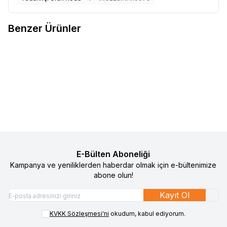
Benzer Ürünler
4
Inglesina Zippy Light Sweet
Inglesina Portbebe Yenidoğan
%
25
%
25
Favorilere Ekle
Favorilere Ekle
Puppy Yenidoğan Kiti - Vivid
Minderi 2
Red
3.490
TL
2.617
TL
4.990
TL
3.742
TL
Sepete Ekle
Sepete Ekle
E-Bülten Aboneliği
Kampanya ve yeniliklerden haberdar olmak için e-bültenimize
abone olun!
Kayıt Ol
KVKK Sözleşmesi'ni
okudum, kabul ediyorum.