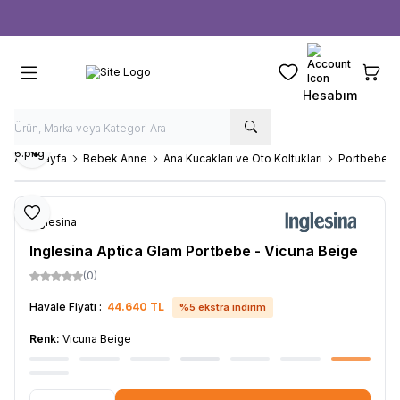
Ücretsiz kargo fırsatı -
1000 TL
üzeri siparişlerde
Favorilerim
Sepeti
Hesabım
Paylaş
Ana Sayfa
Bebek Anne
Ana Kucakları ve Oto Koltukları
Portbebele
Favoriye Ekle
Inglesina
Inglesina Aptica Glam Portbebe - Vicuna Beige
(0)
Havale Fiyatı :
44.640
TL
%
5
ekstra indirim
Renk:
Vicuna Beige