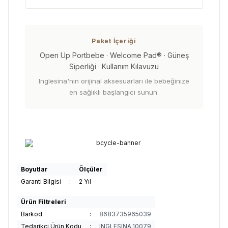
Paket İçeriği
Open Up Portbebe · Welcome Pad® · Güneş
Siperliği · Kullanım Kılavuzu
Inglesina'nın orijinal aksesuarları ile bebeğinize
en sağlıklı başlangıcı sunun.
Boyutlar
Ölçüler
Garanti Bilgisi
:
2 Yıl
Ürün Filtreleri
Barkod
:
8683735965039
Tedarikçi Ürün Kodu
:
INGLESINA.10079