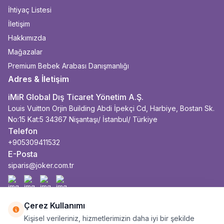
İhtiyaç Listesi
İletişim
Hakkımızda
Mağazalar
Premium Bebek Arabası Danışmanlığı
Adres & İletişim
iMiR Global Dış Ticaret Yönetim A.Ş.
Louis Vuitton Orjin Building Abdi İpekçi Cd, Harbiye, Bostan Sk.
No:15 Kat:5 34367 Nişantaşı/ İstanbul/ Türkiye
Telefon
+905309411532
E-Posta
siparis@joker.com.tr
Facebook
İnstagram
Youtube
Linkedin
Çerez Kullanımı
Kişisel verileriniz, hizmetlerimizin daha iyi bir şekilde