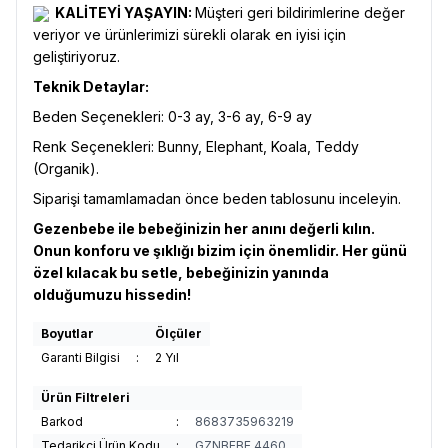
KALİTEYİ YAŞAYIN:
Müşteri geri bildirimlerine değer
veriyor ve ürünlerimizi sürekli olarak en iyisi için
geliştiriyoruz.
Teknik Detaylar:
Beden Seçenekleri: 0-3 ay, 3-6 ay, 6-9 ay
Renk Seçenekleri: Bunny, Elephant, Koala, Teddy
(Organik).
Siparişi tamamlamadan önce beden tablosunu inceleyin.
Gezenbebe ile bebeğinizin her anını değerli kılın.
Onun konforu ve şıklığı bizim için önemlidir. Her günü
özel kılacak bu setle, bebeğinizin yanında
olduğumuzu hissedin!
Boyutlar
Ölçüler
Garanti Bilgisi
:
2 Yıl
Ürün Filtreleri
Barkod
:
8683735963219
Tedarikçi Ürün Kodu
:
GZNBEBE.4460