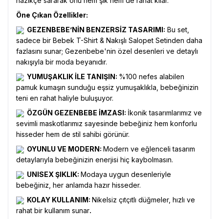
nazikçe sararak onu hem şık hem de rahat kılar.
Öne Çıkan Özellikler:
GEZENBEBE’NİN BENZERSİZ TASARIMI:
Bu set,
sadece bir Bebek T-Shirt & Nakışlı Salopet Setinden daha
fazlasını sunar; Gezenbebe'nin özel desenleri ve detaylı
nakışıyla bir moda beyanıdır.
YUMUŞAKLIK İLE TANIŞIN:
%100 nefes alabilen
pamuk kumaşın sunduğu eşsiz yumuşaklıkla, bebeğinizin
teni en rahat haliyle buluşuyor.
ÖZGÜN GEZENBEBE İMZASI:
İkonik tasarımlarımız ve
sevimli maskotlarımız sayesinde bebeğiniz hem konforlu
hisseder hem de stil sahibi görünür.
OYUNLU VE MODERN:
Modern ve eğlenceli tasarım
detaylarıyla bebeğinizin enerjisi hiç kaybolmasın.
UNISEX ŞIKLIK:
Modaya uygun desenleriyle
bebeğiniz, her anlamda hazır hisseder.
KOLAY KULLANIM:
Nikelsiz çıtçıtlı düğmeler, hızlı ve
rahat bir kullanım sunar
.