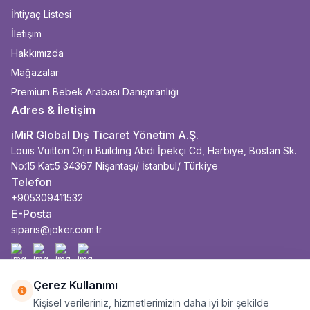
İhtiyaç Listesi
İletişim
Hakkımızda
Mağazalar
Premium Bebek Arabası Danışmanlığı
Adres & İletişim
iMiR Global Dış Ticaret Yönetim A.Ş.
Louis Vuitton Orjin Building Abdi İpekçi Cd, Harbiye, Bostan Sk.
No:15 Kat:5 34367 Nişantaşı/ İstanbul/ Türkiye
Telefon
+905309411532
E-Posta
siparis@joker.com.tr
Facebook
İnstagram
Youtube
Linkedin
Çerez Kullanımı
Kişisel verileriniz, hizmetlerimizin daha iyi bir şekilde