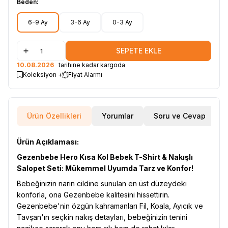
Beden:
6-9 Ay
3-6 Ay
0-3 Ay
SEPETE EKLE
10.08.2026
tarihine kadar kargoda
Koleksiyon +
Fiyat Alarmı
Ürün Özellikleri
Yorumlar
Soru ve Cevap
Ürün Açıklaması:
Gezenbebe Hero Kısa Kol Bebek T-Shirt & Nakışlı
Salopet Seti: Mükemmel Uyumda Tarz ve Konfor!
Bebeğinizin narin cildine sunulan en üst düzeydeki
konforla, ona Gezenbebe kalitesini hissettirin.
Gezenbebe'nin özgün kahramanları Fil, Koala, Ayıcık ve
Tavşan'ın seçkin nakış detayları, bebeğinizin tenini