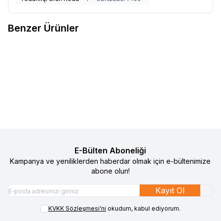
Benzer Ürünler
29
15
Baby On The Go Bebek Patiği
Sock Ons Bebek Çorap Tutucu -
%
50
%
50
Favorilere Ekle
Favorilere Ekle
Koyu Pembe
490
TL
245
TL
1.090
TL
545
TL
Sepete Ekle
Sepete Ekle
E-Bülten Aboneliği
Kampanya ve yeniliklerden haberdar olmak için e-bültenimize
abone olun!
Kayıt Ol
KVKK Sözleşmesi'ni
okudum, kabul ediyorum.