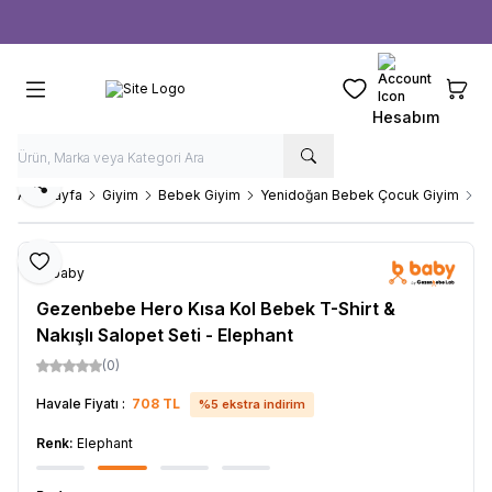
Ücretsiz kargo fırsatı -
1000 TL
üzeri siparişlerde
Favorilerim
Sepeti
Hesabım
Paylaş
Ana Sayfa
Giyim
Bebek Giyim
Yenidoğan Bebek Çocuk Giyim
G
Favoriye Ekle
b-baby
Gezenbebe Hero Kısa Kol Bebek T-Shirt &
Nakışlı Salopet Seti - Elephant
(0)
Havale Fiyatı :
708
TL
%
5
ekstra indirim
Renk:
Elephant