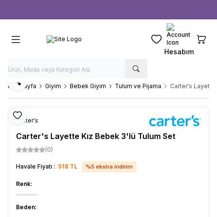
Ücretsiz kargo fırsatı -
1000 TL
üzeri siparişlerde
Favorilerim
Sepeti
Hesabım
Paylaş
Ana Sayfa
Giyim
Bebek Giyim
Tulum ve Pijama
Carter's Layette
Favoriye Ekle
Carter's
Carter's Layette Kız Bebek 3'lü Tulum Set
(0)
Havale Fiyatı :
518
TL
%
5
ekstra indirim
Renk:
Beden: