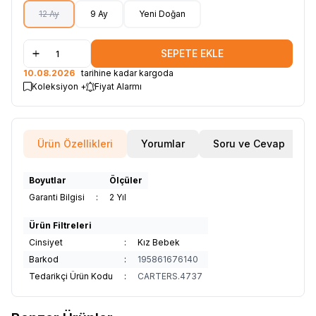
12 Ay
9 Ay
Yeni Doğan
SEPETE EKLE
10.08.2026
tarihine kadar kargoda
Koleksiyon +
Fiyat Alarmı
Ürün Özellikleri
Yorumlar
Soru ve Cevap
Boyutlar
Ölçüler
Garanti Bilgisi
:
2 Yıl
Ürün Filtreleri
Cinsiyet
:
Kız Bebek
Barkod
:
195861676140
Tedarikçi Ürün Kodu
:
CARTERS.4737