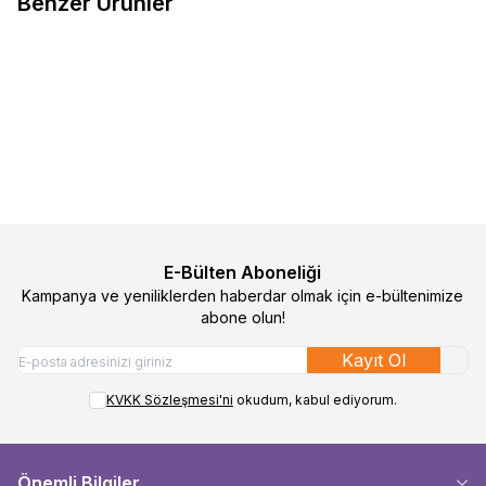
Benzer Ürünler
4
4
Gezenbebe Hero Uzun Kollu
Gezenbebe Hero Uzun Kollu
%
50
%
50
Favorilere Ekle
Favorilere Ekle
Nakışlı Bebek Tulumu - Bunny
Bebek Tulumu - Elephant
1.490
TL
745
TL
1.490
TL
745
TL
Sepete Ekle
Sepete Ekle
E-Bülten Aboneliği
Kampanya ve yeniliklerden haberdar olmak için e-bültenimize
abone olun!
Kayıt Ol
KVKK Sözleşmesi'ni
okudum, kabul ediyorum.
Önemli Bilgiler