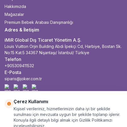
Hakkımızda
Mağazalar
Premium Bebek Arabası Danışmanlığı
Adres & İletişim
iMiR Global Dış Ticaret Yönetim A.Ş.
Louis Vuitton Orjin Building Abdi İpekçi Cd, Harbiye, Bostan Sk.
No:15 Kat:5 34367 Nişantaşı/ İstanbul/ Türkiye
Telefon
+905309411532
E-Posta
siparis@joker.com.tr
Facebook
İnstagram
Youtube
Linkedin
Çerez Kullanımı
Kişisel verileriniz, hizmetlerimizin daha iyi bir şekilde
sunulması için mevzuata uygun bir şekilde toplanıp işlenir.
Konuyla ilgili detaylı bilgi almak için Gizlilik Politikamızı
inceleyebilirsiniz.