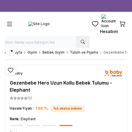
Ücretsiz kargo fırsatı -
1000 TL
üzeri siparişlerde
Favorilerim
Sepeti
Hesabım
Paylaş
Ana Sayfa
Giyim
Bebek Giyim
Tulum ve Pijama
Gezenbebe Hero
Favoriye Ekle
b-baby
Gezenbebe Hero Uzun Kollu Bebek Tulumu -
Elephant
(0)
Havale Fiyatı :
708
TL
%
5
ekstra indirim
Renk:
Elephant