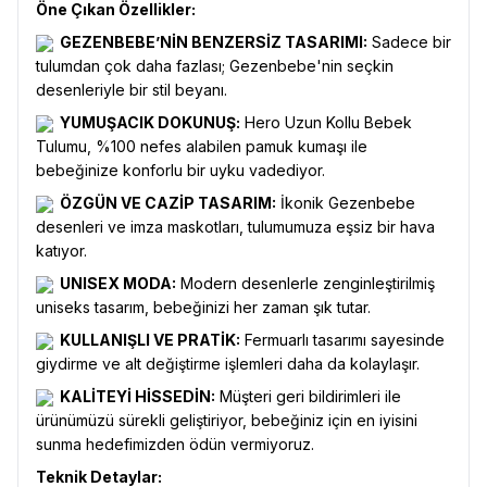
Öne Çıkan Özellikler:
GEZENBEBE’NİN BENZERSİZ TASARIMI:
Sadece bir
tulumdan çok daha fazlası; Gezenbebe'nin seçkin
desenleriyle bir stil beyanı.
YUMUŞACIK DOKUNUŞ:
Hero Uzun Kollu Bebek
Tulumu, %100 nefes alabilen pamuk kumaşı ile
bebeğinize konforlu bir uyku vadediyor.
ÖZGÜN VE CAZİP TASARIM:
İkonik Gezenbebe
desenleri ve imza maskotları, tulumumuza eşsiz bir hava
katıyor.
UNISEX MODA:
Modern desenlerle zenginleştirilmiş
uniseks tasarım, bebeğinizi her zaman şık tutar.
KULLANIŞLI VE PRATİK:
Fermuarlı tasarımı sayesinde
giydirme ve alt değiştirme işlemleri daha da kolaylaşır.
KALİTEYİ HİSSEDİN:
Müşteri geri bildirimleri ile
ürünümüzü sürekli geliştiriyor, bebeğiniz için en iyisini
sunma hedefimizden ödün vermiyoruz.
Teknik Detaylar: