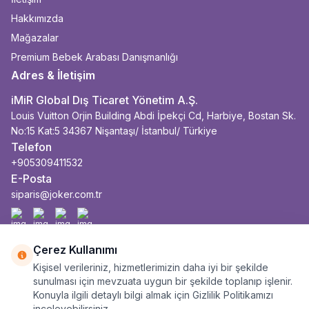
Hakkımızda
Mağazalar
Premium Bebek Arabası Danışmanlığı
Adres & İletişim
iMiR Global Dış Ticaret Yönetim A.Ş.
Louis Vuitton Orjin Building Abdi İpekçi Cd, Harbiye, Bostan Sk.
No:15 Kat:5 34367 Nişantaşı/ İstanbul/ Türkiye
Telefon
+905309411532
E-Posta
siparis@joker.com.tr
Facebook
İnstagram
Youtube
Linkedin
Çerez Kullanımı
Kişisel verileriniz, hizmetlerimizin daha iyi bir şekilde
sunulması için mevzuata uygun bir şekilde toplanıp işlenir.
Konuyla ilgili detaylı bilgi almak için Gizlilik Politikamızı
inceleyebilirsiniz.