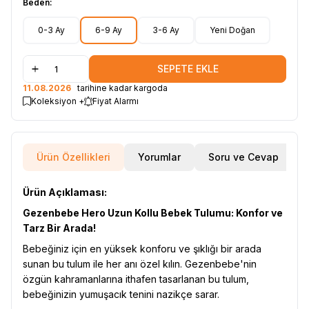
Beden:
0-3 Ay
6-9 Ay
3-6 Ay
Yeni Doğan
SEPETE EKLE
11.08.2026
tarihine kadar kargoda
Koleksiyon +
Fiyat Alarmı
Ürün Özellikleri
Yorumlar
Soru ve Cevap
Ürün Açıklaması:
Gezenbebe Hero Uzun Kollu Bebek Tulumu: Konfor ve
Tarz Bir Arada!
Bebeğiniz için en yüksek konforu ve şıklığı bir arada
sunan bu tulum ile her anı özel kılın. Gezenbebe'nin
özgün kahramanlarına ithafen tasarlanan bu tulum,
bebeğinizin yumuşacık tenini nazikçe sarar.