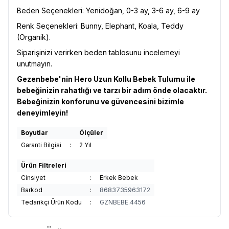
Beden Seçenekleri: Yenidoğan, 0-3 ay, 3-6 ay, 6-9 ay
Renk Seçenekleri: Bunny, Elephant, Koala, Teddy
(Organik).
Siparişinizi verirken beden tablosunu incelemeyi
unutmayın.
Gezenbebe'nin Hero Uzun Kollu Bebek Tulumu ile
bebeğinizin rahatlığı ve tarzı bir adım önde olacaktır.
Bebeğinizin konforunu ve güvencesini bizimle
deneyimleyin!
Boyutlar
Ölçüler
Garanti Bilgisi
:
2 Yıl
Ürün Filtreleri
Cinsiyet
:
Erkek Bebek
Barkod
:
8683735963172
Tedarikçi Ürün Kodu
:
GZNBEBE.4456