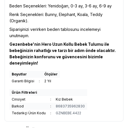
Beden Seçenekleri: Yenidoğan, 0-3 ay, 3-6 ay, 6-9 ay
Renk Seçenekleri: Bunny, Elephant, Koala, Teddy
(Organik).
Siparişinizi verirken beden tablosunu incelemeyi
unutmayın.
Gezenbebe'nin Hero Uzun Kollu Bebek Tulumu ile
bebeğinizin rahatlığı ve tarzı bir adım önde olacaktır.
Bebeğinizin konforunu ve güvencesini bizimle
deneyimleyin!
Boyutlar
Ölçüler
Garanti Bilgisi
:
2 Yıl
Ürün Filtreleri
Cinsiyet
:
Kız Bebek
Barkod
:
8683735962830
Tedarikçi Ürün Kodu
:
GZNBEBE.4422