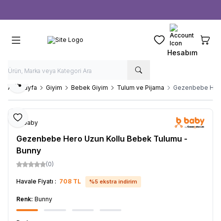
Ücretsiz kargo fırsatı -
1000 TL
üzeri siparişlerde
Favorilerim
Sepeti
Hesabım
Paylaş
Ana Sayfa
Giyim
Bebek Giyim
Tulum ve Pijama
Gezenbebe Hero
Favoriye Ekle
b-baby
Gezenbebe Hero Uzun Kollu Bebek Tulumu -
Bunny
(0)
Havale Fiyatı :
708
TL
%
5
ekstra indirim
Renk:
Bunny