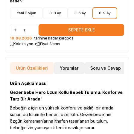
Beden:
Yeni Doğan
0-3 Ay
3-6 Ay
6-9 Ay
SEPETE EKLE
10.08.2026
tarihine kadar kargoda
Koleksiyon +
Fiyat Alarmı
Ürün Özellikleri
Yorumlar
Soru ve Cevap
Ürün Açıklaması:
Gezenbebe Hero Uzun Kollu Bebek Tulumu: Konfor ve
Tarz Bir Arada!
Bebeğiniz için en yüksek konforu ve şıklığı bir arada
sunan bu tulum ile her anı özel kılın. Gezenbebe'nin
özgün kahramanlarına ithafen tasarlanan bu tulum,
bebeğinizin yumuşacık tenini nazikçe sarar.