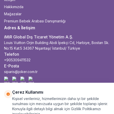
Hakkımızda
Mağazalar
Premium Bebek Arabası Danışmanlığı
Adres & İletişim
iMiR Global Dış Ticaret Yönetim A.Ş.
Louis Vuitton Orjin Building Abdi İpekçi Cd, Harbiye, Bostan Sk.
No:15 Kat:5 34367 Nişantaşı/ İstanbul/ Türkiye
Telefon
+905309411532
E-Posta
siparis@joker.com.tr
Facebook
İnstagram
Youtube
Linkedin
Çerez Kullanımı
Kişisel verileriniz, hizmetlerimizin daha iyi bir şekilde
sunulması için mevzuata uygun bir şekilde toplanıp işlenir.
Konuyla ilgili detaylı bilgi almak için Gizlilik Politikamızı
inceleyebilirsiniz.