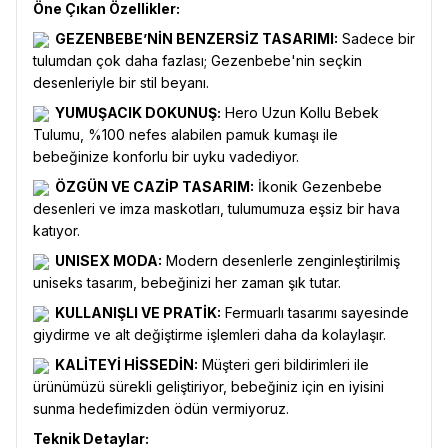
Öne Çıkan Özellikler:
GEZENBEBE’NİN BENZERSİZ TASARIMI:
Sadece bir
tulumdan çok daha fazlası; Gezenbebe'nin seçkin
desenleriyle bir stil beyanı.
YUMUŞACIK DOKUNUŞ:
Hero Uzun Kollu Bebek
Tulumu, %100 nefes alabilen pamuk kumaşı ile
bebeğinize konforlu bir uyku vadediyor.
ÖZGÜN VE CAZİP TASARIM:
İkonik Gezenbebe
desenleri ve imza maskotları, tulumumuza eşsiz bir hava
katıyor.
UNISEX MODA:
Modern desenlerle zenginleştirilmiş
uniseks tasarım, bebeğinizi her zaman şık tutar.
KULLANIŞLI VE PRATİK:
Fermuarlı tasarımı sayesinde
giydirme ve alt değiştirme işlemleri daha da kolaylaşır.
KALİTEYİ HİSSEDİN:
Müşteri geri bildirimleri ile
ürünümüzü sürekli geliştiriyor, bebeğiniz için en iyisini
sunma hedefimizden ödün vermiyoruz.
Teknik Detaylar: