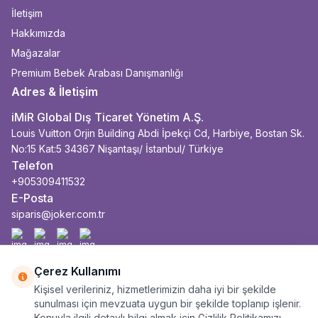
İletişim
Hakkımızda
Mağazalar
Premium Bebek Arabası Danışmanlığı
Adres & İletişim
iMiR Global Dış Ticaret Yönetim A.Ş.
Louis Vuitton Orjin Building Abdi İpekçi Cd, Harbiye, Bostan Sk.
No:15 Kat:5 34367 Nişantaşı/ İstanbul/ Türkiye
Telefon
+905309411532
E-Posta
siparis@joker.com.tr
Facebook
İnstagram
Youtube
Linkedin
Çerez Kullanımı
Kişisel verileriniz, hizmetlerimizin daha iyi bir şekilde
sunulması için mevzuata uygun bir şekilde toplanıp işlenir.
Konuyla ilgili detaylı bilgi almak için Gizlilik Politikamızı