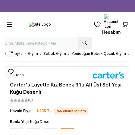
Ücretsiz kargo fırsatı -
1000 TL
üzeri siparişlerde
Favorilerim
Sepeti
Hesabım
Paylaş
Ana Sayfa
Giyim
Bebek Giyim
Yenidoğan Bebek Çocuk Giyim
Ca
Favoriye Ekle
Carter's
Carter's Layette Kız Bebek 3'lü Alt Üst Set Yeşil
Kuğu Desenli
(0)
Havale Fiyatı :
1.235
TL
%
5
ekstra indirim
Renk:
Yeşil Kuğu Desenli