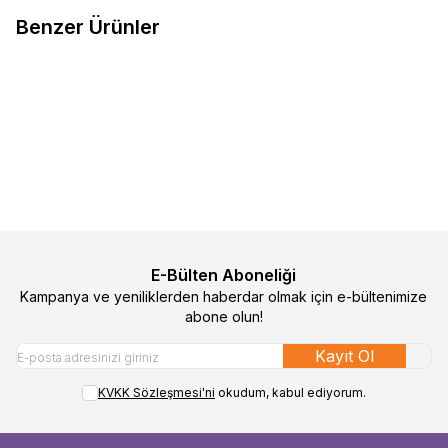
Benzer Ürünler
29
15
Baby On The Go Bebek Patiği
Sock Ons Bebek Çorap Tutucu -
%
50
%
50
Favorilere Ekle
Favorilere Ekle
Koyu Pembe
490
TL
245
TL
1.090
TL
545
TL
Sepete Ekle
Sepete Ekle
E-Bülten Aboneliği
Kampanya ve yeniliklerden haberdar olmak için e-bültenimize
abone olun!
Kayıt Ol
KVKK Sözleşmesi'ni
okudum, kabul ediyorum.