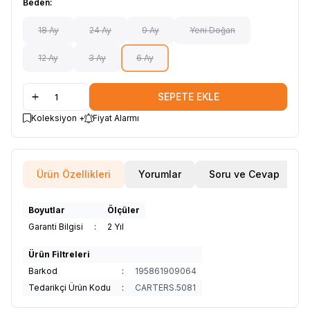
Beden:
18 Ay
24 Ay
9 Ay
Yeni Doğan
12 Ay
3 Ay
6 Ay
SEPETE EKLE
Koleksiyon +
Fiyat Alarmı
Ürün Özellikleri
Yorumlar
Soru ve Cevap
Boyutlar
Ölçüler
Garanti Bilgisi
:
2 Yıl
Ürün Filtreleri
Barkod
:
195861909064
Tedarikçi Ürün Kodu
:
CARTERS.5081