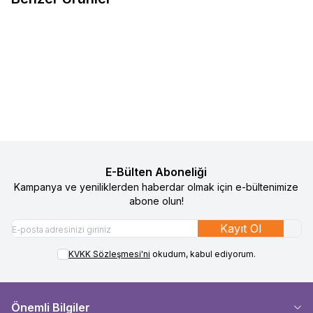
29
15
Baby On The Go Bebek Patiği
Sock Ons Bebek Çorap Tutucu -
%
50
%
50
Favorilere Ekle
Favorilere Ekle
Koyu Pembe
490
TL
245
TL
1.090
TL
545
TL
Sepete Ekle
Sepete Ekle
E-Bülten Aboneliği
Kampanya ve yeniliklerden haberdar olmak için e-bültenimize
abone olun!
Kayıt Ol
KVKK Sözleşmesi'ni
okudum, kabul ediyorum.
Önemli Bilgiler