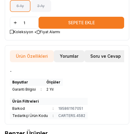
6 Ay
3 Ay
SEPETE EKLE
Koleksiyon +
Fiyat Alarmı
Ürün Özellikleri
Yorumlar
Soru ve Cevap
-
Boyutlar
Ölçüler
Garanti Bilgisi
:
2 Yıl
Ürün Filtreleri
Barkod
:
195861167051
Tedarikçi Ürün Kodu
:
CARTERS.4582
Benzer Ürünler