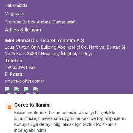
Hakkımızda
Mağazalar
Premium Bebek Arabası Danışmanlığı
Adres & İletişim
iMiR Global Dış Ticaret Yönetim A.Ş.
Louis Vuitton Orjin Building Abdi İpekçi Cd, Harbiye, Bostan Sk.
No:15 Kat:5 34367 Nişantaşı/ İstanbul/ Türkiye
Telefon
+905309411532
E-Posta
siparis@joker.com.tr
Facebook
İnstagram
Youtube
Linkedin
Çerez Kullanımı
Kişisel verileriniz, hizmetlerimizin daha iyi bir şekilde
sunulması için mevzuata uygun bir şekilde toplanıp işlenir.
Konuyla ilgili detaylı bilgi almak için Gizlilik Politikamızı
inceleyebilirsiniz.