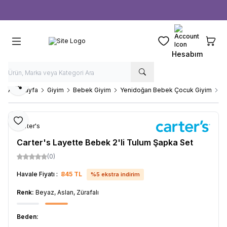
Ücretsiz kargo fırsatı -
1000 TL
üzeri siparişlerde
Favorilerim
Sepeti
Hesabım
Paylaş
Ana Sayfa
Giyim
Bebek Giyim
Yenidoğan Bebek Çocuk Giyim
Ca
Favoriye Ekle
Carter's
Carter's Layette Bebek 2'li Tulum Şapka Set
(0)
Havale Fiyatı :
845
TL
%
5
ekstra indirim
Renk:
Beyaz, Aslan, Zürafalı
Beden: