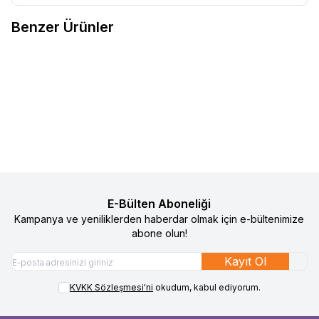
Benzer Ürünler
4
4
Gezenbebe Hero Uzun Kollu
Gezenbebe Hero Uzun Kollu
%
50
%
50
Favorilere Ekle
Favorilere Ekle
Nakışlı Bebek Tulumu - Bunny
Bebek Tulumu - Elephant
1.490
TL
745
TL
1.490
TL
745
TL
Sepete Ekle
Sepete Ekle
E-Bülten Aboneliği
Kampanya ve yeniliklerden haberdar olmak için e-bültenimize
abone olun!
Kayıt Ol
KVKK Sözleşmesi'ni
okudum, kabul ediyorum.