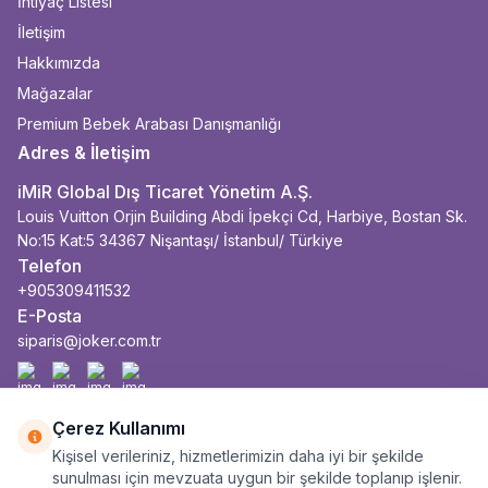
İhtiyaç Listesi
İletişim
Hakkımızda
Mağazalar
Premium Bebek Arabası Danışmanlığı
Adres & İletişim
iMiR Global Dış Ticaret Yönetim A.Ş.
Louis Vuitton Orjin Building Abdi İpekçi Cd, Harbiye, Bostan Sk.
No:15 Kat:5 34367 Nişantaşı/ İstanbul/ Türkiye
Telefon
+905309411532
E-Posta
siparis@joker.com.tr
Facebook
İnstagram
Youtube
Linkedin
Çerez Kullanımı
Kişisel verileriniz, hizmetlerimizin daha iyi bir şekilde
sunulması için mevzuata uygun bir şekilde toplanıp işlenir.