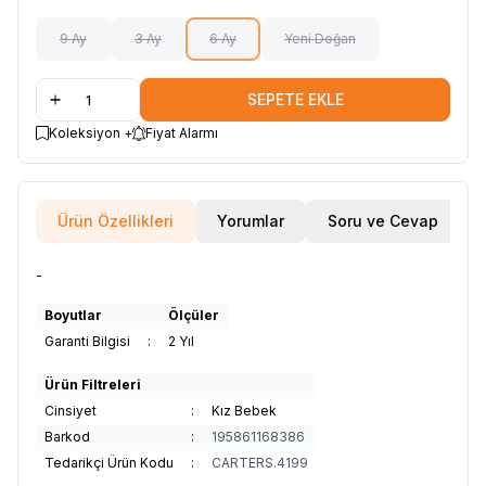
9 Ay
3 Ay
6 Ay
Yeni Doğan
SEPETE EKLE
Koleksiyon +
Fiyat Alarmı
Ürün Özellikleri
Yorumlar
Soru ve Cevap
-
Boyutlar
Ölçüler
Garanti Bilgisi
:
2 Yıl
Ürün Filtreleri
Cinsiyet
:
Kız Bebek
Barkod
:
195861168386
Tedarikçi Ürün Kodu
:
CARTERS.4199