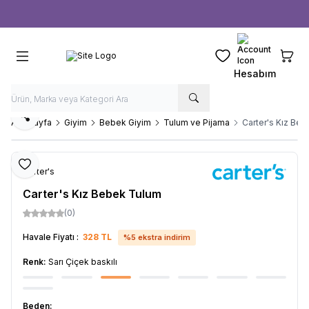
Ücretsiz kargo fırsatı -
1000 TL
üzeri siparişlerde
Favorilerim
Sepeti
Hesabım
Paylaş
Ana Sayfa
Giyim
Bebek Giyim
Tulum ve Pijama
Carter's Kız Be
Favoriye Ekle
Carter's
Carter's Kız Bebek Tulum
(0)
Havale Fiyatı :
328
TL
%
5
ekstra indirim
Renk:
Sarı Çiçek baskılı
Beden: