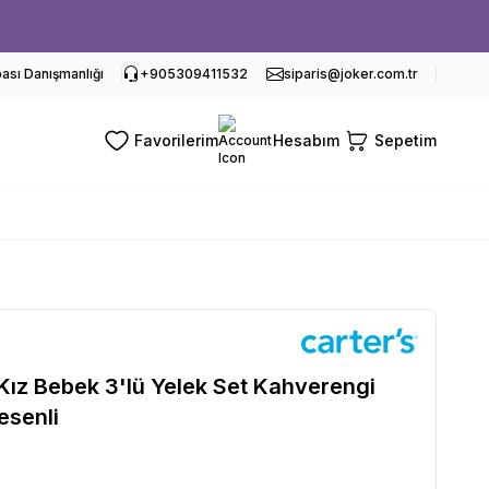
sı Danışmanlığı
+905309411532
siparis@joker.com.tr
Favorilerim
Hesabım
Sepetim
Kız Bebek 3'lü Yelek Set Kahverengi
esenli