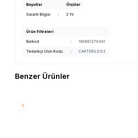
Boyutlar
Ölçüler
Garanti Bilgisi
:
2 Yıl
Ürün Filtreleri
Barkod
:
195861376491
Tedarikçi Ürün Kodu
:
CARTERS.5123
Benzer Ürünler
29
%
50
%
50
Baby On The Go Bebek Patiği
Sock On
Favorilere Ekle
Favori
490
TL
245
TL
1.090
T