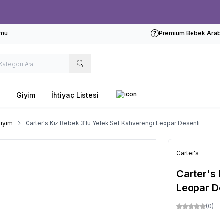
Ücretsiz kargo fırsatı -
1000 TL
üzeri siparişlerde
rmu
Premium Bebek Araba
k
Giyim
İhtiyaç Listesi
iyim
Carter's Kız Bebek 3'lü Yelek Set Kahverengi Leopar Desenli
Carter's
Carter's 
Leopar D
(0)