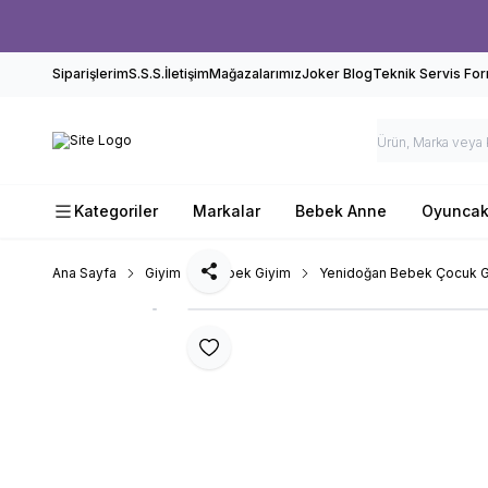
Siparişlerim
S.S.S.
İletişim
Mağazalarımız
Joker Blog
Teknik Servis Fo
Kategoriler
Markalar
Bebek Anne
Oyunca
Ana Sayfa
Giyim
Bebek Giyim
Yenidoğan Bebek Çocuk G
Paylaş
Favoriye Ekle