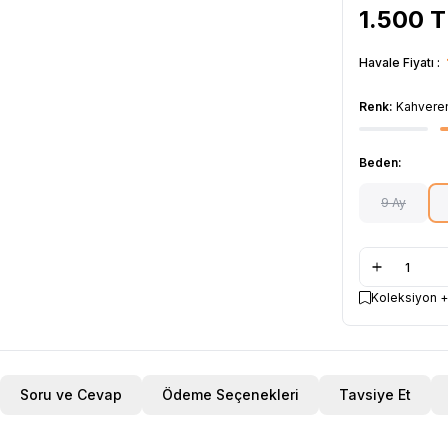
1.500
T
Havale Fiyatı :
Renk:
Kahvere
Beden:
9 Ay
Koleksiyon +
Soru ve Cevap
Ödeme Seçenekleri
Tavsiye Et