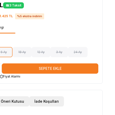
L
3 Taksit
1.425
TL
%
5
ekstra indirim
ngi
6 Ay
18 Ay
12 Ay
3 Ay
24 Ay
SEPETE EKLE
Fiyat Alarmı
Öneri Kutusu
İade Koşulları