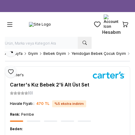
Ücretsiz kargo fırsatı -
1000 TL
üzeri siparişlerde
Favorilerim
Sepeti
Hesabım
Paylaş
Ana Sayfa
Giyim
Bebek Giyim
Yenidoğan Bebek Çocuk Giyim
Ca
Favoriye Ekle
Carter's
Carter's Kız Bebek 2'li Alt Üst Set
(0)
Havale Fiyatı :
470
TL
%
5
ekstra indirim
Renk:
Pembe
Beden: