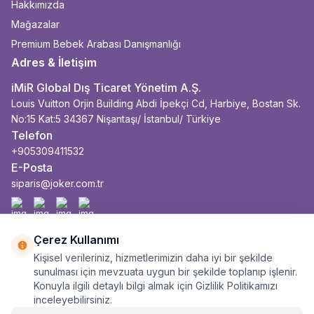
Hakkımızda
Mağazalar
Premium Bebek Arabası Danışmanlığı
Adres & İletişim
iMiR Global Dış Ticaret Yönetim A.Ş.
Louis Vuitton Orjin Building Abdi İpekçi Cd, Harbiye, Bostan Sk.
No:15 Kat:5 34367 Nişantaşı/ İstanbul/ Türkiye
Telefon
+905309411532
E-Posta
siparis@joker.com.tr
Facebook
İnstagram
Youtube
Linkedin
Çerez Kullanımı
Kişisel verileriniz, hizmetlerimizin daha iyi bir şekilde
sunulması için mevzuata uygun bir şekilde toplanıp işlenir.
Konuyla ilgili detaylı bilgi almak için Gizlilik Politikamızı
inceleyebilirsiniz.