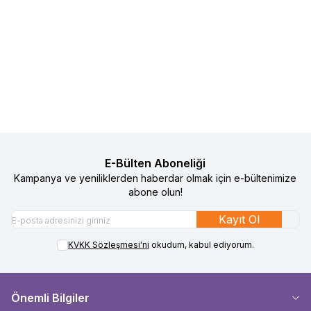
Baby On The Go Bebek Patiği
Sock Ons Bebek Çorap Tutucu -
%
50
%
50
Favorilere Ekle
Favorilere Ekle
Koyu Pembe
490
TL
245
TL
1.090
TL
545
TL
Sepete Ekle
Sepete Ekle
E-Bülten Aboneliği
Kampanya ve yeniliklerden haberdar olmak için e-bültenimize
abone olun!
Kayıt Ol
KVKK Sözleşmesi'ni
okudum, kabul ediyorum.
Önemli Bilgiler