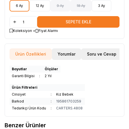
6 Ay
12 Ay
9 Ay
18 Ay
3 Ay
SEPETE EKLE
Koleksiyon +
Fiyat Alarmı
Ürün Özellikleri
Yorumlar
Soru ve Cevap
Boyutlar
Ölçüler
Garanti Bilgisi
:
2 Yıl
Ürün Filtreleri
Cinsiyet
:
Kız Bebek
Barkod
:
195861703259
Tedarikçi Ürün Kodu
:
CARTERS.4808
Benzer Ürünler
29
15