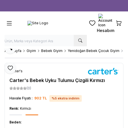
Ücretsiz kargo fırsatı -
1000 TL
üzeri siparişlerde
Favorilerim
Sepeti
Hesabım
Paylaş
Ana Sayfa
Giyim
Bebek Giyim
Yenidoğan Bebek Çocuk Giyim
Ca
Favoriye Ekle
Carter's
Carter's Bebek Uyku Tulumu Çizgili Kırmızı
(0)
Havale Fiyatı :
902
TL
%
5
ekstra indirim
Renk:
Kırmızı
Beden: