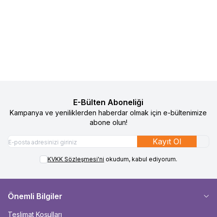
Baby On The Go Bebek Patiği
Sock Ons Bebek Çorap Tutucu -
%
50
%
50
Favorilere Ekle
Favorilere Ekle
Koyu Pembe
490
TL
245
TL
1.090
TL
545
TL
Sepete Ekle
Sepete Ekle
E-Bülten Aboneliği
Kampanya ve yeniliklerden haberdar olmak için e-bültenimize
abone olun!
Kayıt Ol
KVKK Sözleşmesi'ni
okudum, kabul ediyorum.
Önemli Bilgiler
Teslimat Koşulları