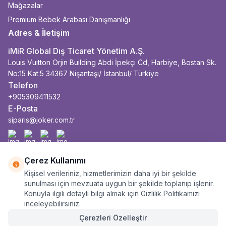
Mağazalar
Premium Bebek Arabası Danışmanlığı
Adres & İletişim
iMiR Global Dış Ticaret Yönetim A.Ş.
Louis Vuitton Orjin Building Abdi İpekçi Cd, Harbiye, Bostan Sk.
No:15 Kat:5 34367 Nişantaşı/ İstanbul/ Türkiye
Telefon
+905309411532
E-Posta
siparis@joker.com.tr
Facebook
İnstagram
Youtube
Linkedin
Çerez Kullanımı
Kişisel verileriniz, hizmetlerimizin daha iyi bir şekilde
sunulması için mevzuata uygun bir şekilde toplanıp işlenir.
Konuyla ilgili detaylı bilgi almak için Gizlilik Politikamızı
inceleyebilirsiniz.
Çerezleri Özelleştir