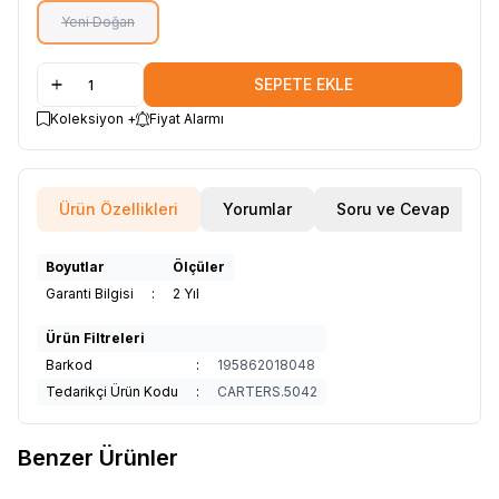
Yeni Doğan
SEPETE EKLE
Koleksiyon +
Fiyat Alarmı
Ürün Özellikleri
Yorumlar
Soru ve Cevap
Boyutlar
Ölçüler
Garanti Bilgisi
:
2 Yıl
Ürün Filtreleri
Barkod
:
195862018048
Tedarikçi Ürün Kodu
:
CARTERS.5042
Benzer Ürünler
29
15