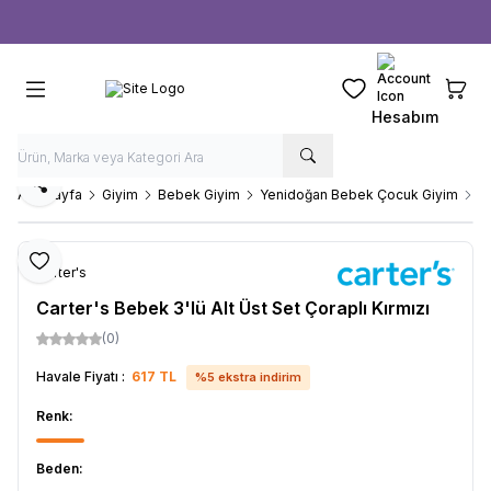
Ücretsiz kargo fırsatı -
1000 TL
üzeri siparişlerde
Favorilerim
Sepeti
Hesabım
Paylaş
Ana Sayfa
Giyim
Bebek Giyim
Yenidoğan Bebek Çocuk Giyim
Ca
Favoriye Ekle
Carter's
Carter's Bebek 3'lü Alt Üst Set Çoraplı Kırmızı
(0)
Havale Fiyatı :
617
TL
%
5
ekstra indirim
Renk:
Beden: