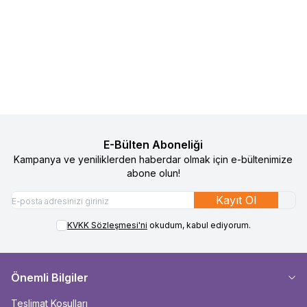
Baby On The Go Bebek Patiği
Sock Ons Bebek Çorap Tutucu -
%
50
%
50
Favorilere Ekle
Favorilere Ekle
Koyu Pembe
490
TL
245
TL
1.090
TL
545
TL
Sepete Ekle
Sepete Ekle
E-Bülten Aboneliği
Kampanya ve yeniliklerden haberdar olmak için e-bültenimize
abone olun!
Kayıt Ol
KVKK Sözleşmesi'ni
okudum, kabul ediyorum.
Önemli Bilgiler
Teslimat Koşulları