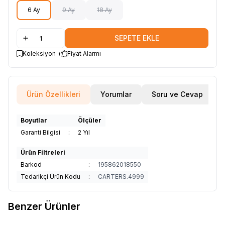
6 Ay
9 Ay
18 Ay
SEPETE EKLE
Koleksiyon +
Fiyat Alarmı
Ürün Özellikleri
Yorumlar
Soru ve Cevap
Boyutlar
Ölçüler
Garanti Bilgisi
:
2 Yıl
Ürün Filtreleri
Barkod
:
195862018550
Tedarikçi Ürün Kodu
:
CARTERS.4999
Benzer Ürünler
29
15