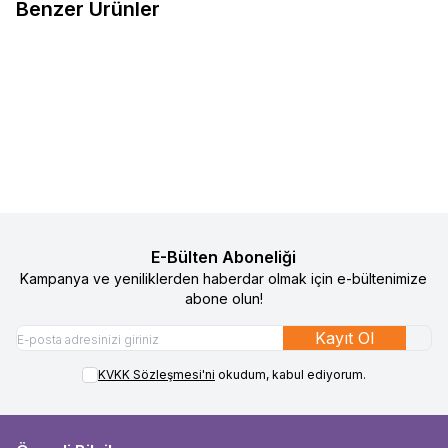
Benzer Ürünler
29
15
Baby On The Go Bebek Patiği
Sock Ons Bebek Çorap Tutucu -
%
50
%
50
Favorilere Ekle
Favorilere Ekle
Koyu Pembe
490
TL
245
TL
1.090
TL
545
TL
Sepete Ekle
Sepete Ekle
E-Bülten Aboneliği
Kampanya ve yeniliklerden haberdar olmak için e-bültenimize
abone olun!
Kayıt Ol
KVKK Sözleşmesi'ni
okudum, kabul ediyorum.