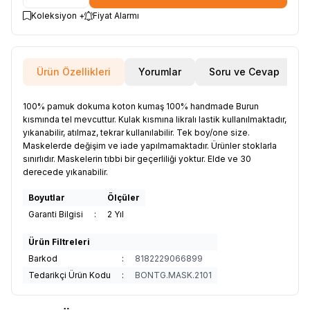
Koleksiyon +
Fiyat Alarmı
Ürün Özellikleri
Yorumlar
Soru ve Cevap
100% pamuk dokuma koton kumaş 100% handmade Burun
kısmında tel mevcuttur. Kulak kısmına likralı lastik kullanılmaktadır,
yıkanabilir, atılmaz, tekrar kullanılabilir. Tek boy/one size.
Maskelerde değişim ve iade yapılmamaktadır. Ürünler stoklarla
sınırlıdır. Maskelerin tıbbi bir geçerliliği yoktur. Elde ve 30
derecede yıkanabilir.
Boyutlar
Ölçüler
Garanti Bilgisi
:
2 Yıl
Ürün Filtreleri
Barkod
:
8182229066899
Tedarikçi Ürün Kodu
:
BONTG.MASK.2101