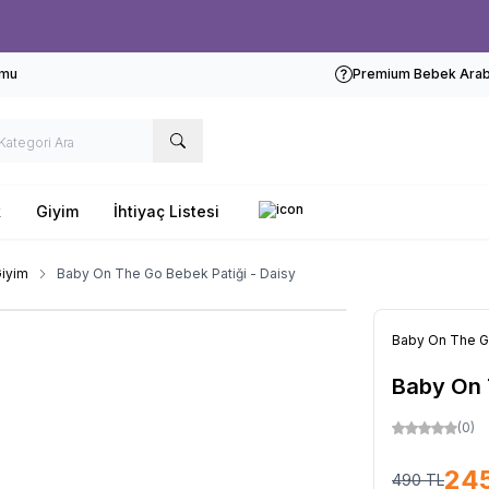
Ücretsiz kargo fırsatı -
1000 TL
üzeri siparişlerde
rmu
Premium Bebek Araba
k
Giyim
İhtiyaç Listesi
iyim
Baby On The Go Bebek Patiği - Daisy
Baby On The 
Baby On 
(0)
24
490
TL