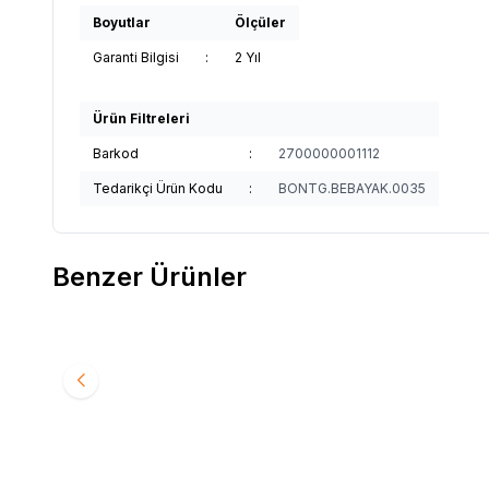
Boyutlar
Ölçüler
Garanti Bilgisi
:
2 Yıl
Ürün Filtreleri
Barkod
:
2700000001112
Tedarikçi Ürün Kodu
:
BONTG.BEBAYAK.0035
Benzer Ürünler
29
%
50
%
50
Baby On The Go Bebek Patiği
Sock On
Favorilere Ekle
Favori
490
TL
245
TL
1.090
T