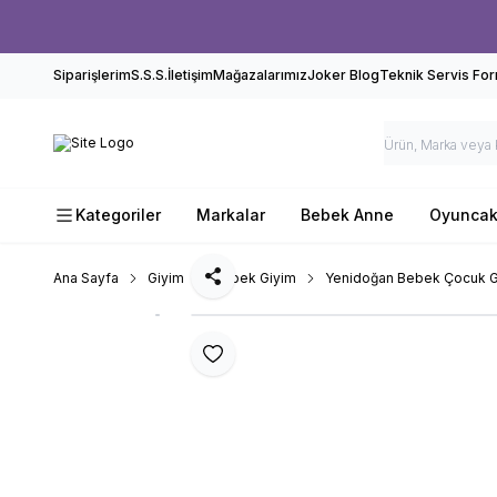
Siparişlerim
S.S.S.
İletişim
Mağazalarımız
Joker Blog
Teknik Servis Fo
Kategoriler
Markalar
Bebek Anne
Oyunca
Ana Sayfa
Giyim
Bebek Giyim
Yenidoğan Bebek Çocuk G
Paylaş
Favoriye Ekle