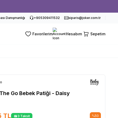
sı Danışmanlığı
+905309411532
siparis@joker.com.tr
Favorilerim
Hesabım
Sepetim
Go
The Go Bebek Patiği - Daisy
5
TL
%
50
3 Taksit