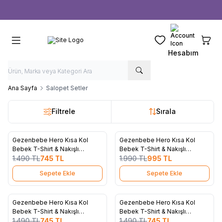
Ücretsiz kargo fırsatı -
1000 TL
üzeri siparişlerde
Favorilerim
Sepeti
Hesabım
Ana Sayfa
Salopet Setler
Filtrele
Sırala
4
4
Gezenbebe Hero Kısa Kol
Gezenbebe Hero Kısa Kol
%
50
%
50
Favorilere Ekle
Favorilere Ekle
Bebek T-Shirt & Nakışlı
Bebek T-Shirt & Nakışlı
Salopet Seti - Koala
1.490
TL
745
TL
Salopet Seti - Teddy
1.990
TL
995
TL
Sepete Ekle
Sepete Ekle
4
4
Gezenbebe Hero Kısa Kol
Gezenbebe Hero Kısa Kol
%
50
%
50
Favorilere Ekle
Favorilere Ekle
Bebek T-Shirt & Nakışlı
Bebek T-Shirt & Nakışlı
Salopet Seti - Elephant
1.490
TL
745
TL
Salopet Seti - Bunny
1.490
TL
745
TL