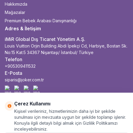
Hakkımızda
Mağazalar
Premium Bebek Arabası Danışmanlığı
Adres & İletişim
iMiR Global Dış Ticaret Yönetim A.Ş.
Louis Vuitton Orjin Building Abdi İpekçi Cd, Harbiye, Bostan Sk.
No:15 Kat:5 34367 Nişantaşı/ İstanbul/ Türkiye
Telefon
+905309411532
E-Posta
siparis@joker.com.tr
Facebook
İnstagram
Youtube
Linkedin
Çerez Kullanımı
Kişisel verileriniz, hizmetlerimizin daha iyi bir şekilde
sunulması için mevzuata uygun bir şekilde toplanıp işlenir.
Konuyla ilgili detaylı bilgi almak için Gizlilik Politikamızı
inceleyebilirsiniz.