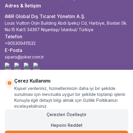
Adres & İletişim
iMiR Global Dış Ticaret Yönetim A.Ş.
Louis Vuitton Orjin Building Abdi İpekçi Cd, Harbiye, Bostan Sk.
No:15 Kat:5 34367 Nişantaşı/ İstanbul/ Türkiye
Telefon
+905309411532
E-Posta
siparis@joker.com.tr
Facebook
İnstagram
Youtube
Linkedin
Çerez Kullanımı
Kişisel verileriniz, hizmetlerimizin daha iyi bir şekilde
sunulması için mevzuata uygun bir şekilde toplanıp işlenir.
Konuyla ilgili detaylı bilgi almak için Gizlilik Politikamızı
inceleyebilirsiniz.
Çerezleri Özelleştir
Hepsini Reddet