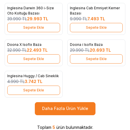
Inglesina Darwin 360 i-Size
Inglesina Cab Emniyet Kemer
%
25
%
25
Favorilere Ekle
Favorilere Ekle
Oto Koltuğu Bazası
Bazası
39.990
TL
29.993
TL
9.990
TL
7.493
TL
Sepete Ekle
Sepete Ekle
Doona X Isofix Baza
Doona i Isofix Baza
%
32
%
31
Favorilere Ekle
Favorilere Ekle
32.990
TL
22.493
TL
29.990
TL
20.693
TL
Sepete Ekle
Sepete Ekle
Inglesina Huggy / Cab Sineklik
%
25
Favorilere Ekle
4.990
TL
3.742
TL
Sepete Ekle
Daha Fazla Ürün Yükle
Toplam
5
ürün bulunmaktadır.