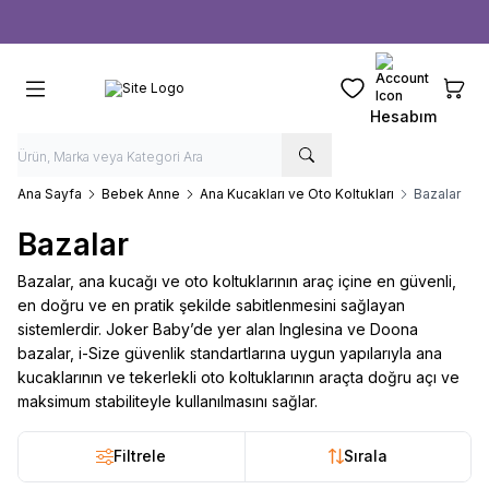
Ücretsiz kargo fırsatı -
1000 TL
üzeri siparişlerde
Favorilerim
Sepeti
Hesabım
Ana Sayfa
Bebek Anne
Ana Kucakları ve Oto Koltukları
Bazalar
Bazalar
Bazalar, ana kucağı ve oto koltuklarının araç içine en güvenli,
en doğru ve en pratik şekilde sabitlenmesini sağlayan
sistemlerdir. Joker Baby’de yer alan Inglesina ve Doona
bazalar, i-Size güvenlik standartlarına uygun yapılarıyla ana
kucaklarının ve tekerlekli oto koltuklarının araçta doğru açı ve
maksimum stabiliteyle kullanılmasını sağlar.
Filtrele
Sırala