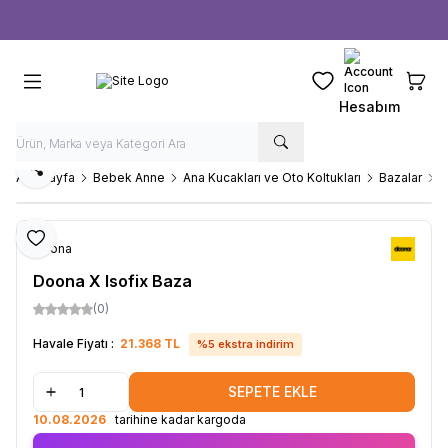
Ücretsiz kargo fırsatı -
1000 TL
üzeri siparişlerde
Favorilerim
Sepeti
Hesabım
Paylaş
Ana Sayfa
Bebek Anne
Ana Kucakları ve Oto Koltukları
Bazalar
D
Favoriye Ekle
Doona
Doona X Isofix Baza
(0)
Havale Fiyatı :
21.368
TL
%
5
ekstra indirim
SEPETE EKLE
10.08.2026
tarihine kadar kargoda