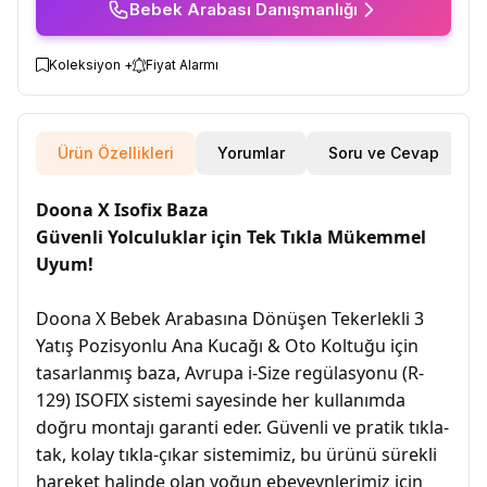
Bebek Arabası Danışmanlığı
Koleksiyon +
Fiyat Alarmı
Ürün Özellikleri
Yorumlar
Soru ve Cevap
Doona X Isofix Baza
Güvenli Yolculuklar için Tek Tıkla Mükemmel
Uyum!
Doona X Bebek Arabasına Dönüşen Tekerlekli 3
Yatış Pozisyonlu Ana Kucağı & Oto Koltuğu için
tasarlanmış baza, Avrupa i-Size regülasyonu (R-
129) ISOFIX sistemi sayesinde her kullanımda
doğru montajı garanti eder. Güvenli ve pratik tıkla-
tak, kolay tıkla-çıkar sistemimiz, bu ürünü sürekli
hareket halinde olan yoğun ebeveynlerimiz için