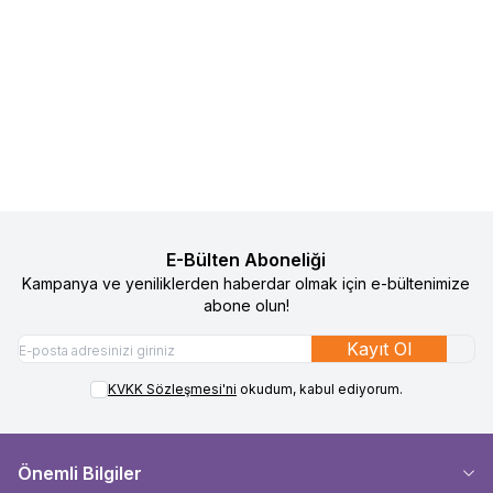
Inglesina Darwin 360 i-Size Oto
Inglesina Cab Emniyet Kemer
%
25
%
25
Favorilere Ekle
Favorilere Ekle
Koltuğu Bazası
Bazası
39.990
TL
29.993
TL
9.990
TL
7.493
TL
Sepete Ekle
Sepete Ekle
E-Bülten Aboneliği
Kampanya ve yeniliklerden haberdar olmak için e-bültenimize
abone olun!
Kayıt Ol
KVKK Sözleşmesi'ni
okudum, kabul ediyorum.
Önemli Bilgiler