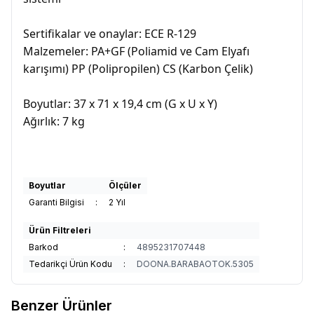
Sertifikalar ve onaylar: ECE R-129
Malzemeler: PA+GF (Poliamid ve Cam Elyafı
karışımı) PP (Polipropilen) CS (Karbon Çelik)
Boyutlar: 37 x 71 x 19,4 cm (G x U x Y)
Ağırlık: 7 kg
Boyutlar
Ölçüler
Garanti Bilgisi
:
2 Yıl
Ürün Filtreleri
Barkod
:
4895231707448
Tedarikçi Ürün Kodu
:
DOONA.BARABAOTOK.5305
Benzer Ürünler