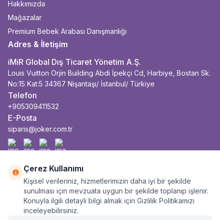
Hakkımızda
Mağazalar
Premium Bebek Arabası Danışmanlığı
Adres & İletişim
iMiR Global Dış Ticaret Yönetim A.Ş.
Louis Vuitton Orjin Building Abdi İpekçi Cd, Harbiye, Bostan Sk.
No:15 Kat:5 34367 Nişantaşı/ İstanbul/ Türkiye
Telefon
+905309411532
E-Posta
siparis@joker.com.tr
Facebook
İnstagram
Youtube
Linkedin
Çerez Kullanımı
Kişisel verileriniz, hizmetlerimizin daha iyi bir şekilde
sunulması için mevzuata uygun bir şekilde toplanıp işlenir.
Konuyla ilgili detaylı bilgi almak için Gizlilik Politikamızı
inceleyebilirsiniz.