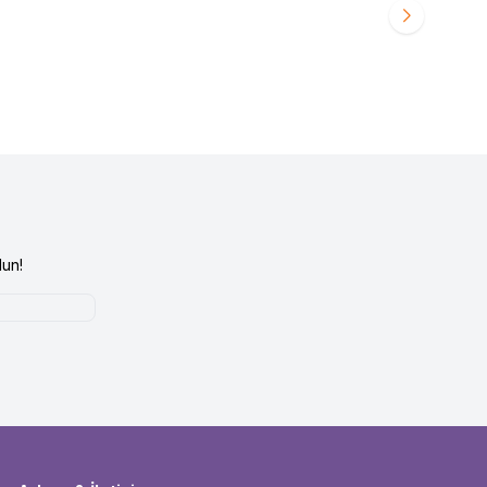
11.700
TL
un!