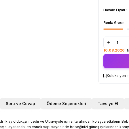
Havale Fiyatı :
Renk:
Green
10.08.2026
ta
Koleksiyon +
Soru ve Cevap
Ödeme Seçenekleri
Tavsiye Et
 ilk ay oldukça incedir ve Ultraviyole ışınlar tarafından kolayca etkilenir. B
 açısı ayarlanabilen esnek sapı sayesinde bebeğinizi güneş ışınlarından koruyun