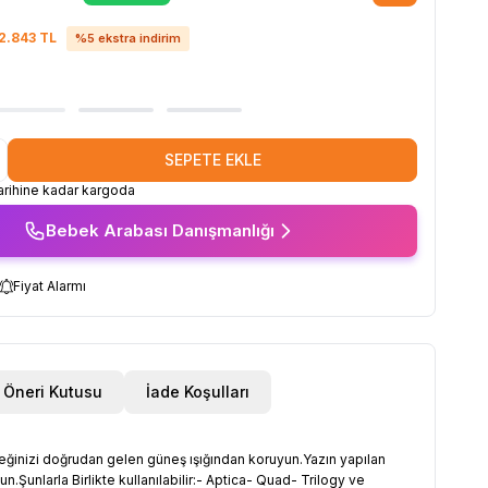
2.843
TL
%
5
ekstra indirim
SEPETE EKLE
rihine kadar kargoda
Bebek Arabası Danışmanlığı
Fiyat Alarmı
Öneri Kutusu
İade Koşulları
ebeğinizi doğrudan gelen güneş ışığından koruyun.Yazın yapılan
.Şunlarla Birlikte kullanılabilir:- Aptica- Quad- Trilogy ve