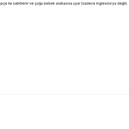
lepçe ile sabitlenir ve çoğu bebek arabasına uyar (sadece Inglesina'ya değil).
Yeni
Omuz Pedi & Tente Set - Slate Green
Doona X Omuz Pedi & Tente 
lere Ekle
Favorilere Ekle