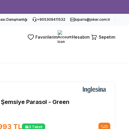
sı Danışmanlığı
+905309411532
siparis@joker.com.tr
Favorilerim
Hesabım
Sepetim
a Şemsiye Parasol - Green
993
TL
%
25
3 Taksit