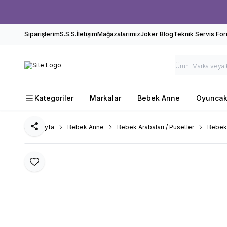
Siparişlerim
S.S.S.
İletişim
Mağazalarımız
Joker Blog
Teknik Servis Fo
Kategoriler
Markalar
Bebek Anne
Oyunca
Ana Sayfa
Bebek Anne
Bebek Arabaları / Pusetler
Bebek 
Paylaş
Favoriye Ekle