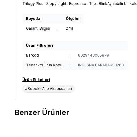
Trilogy Plus- Zippy Light- Espresso- Trip- BlinkAyrılabilir bir ke
Boyutlar
Ölçüler
Garanti Bilgisi
:
2 Yıl
Ürün Filtreleri
Barkod
:
8029448065879
Tedarikçi Ürün Kodu
:
INGLSNA.BARABAKS.1260
Ürün Etiketleri
#Bebekli Aile Aksesuarları
Benzer Ürünler
Yeni
Yeni
Doona X Omuz Pedi & Tente Set - Ocean Blue
Doona X 
Favorilere Ekle
Favori