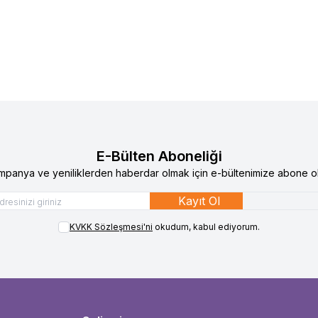
TL
11.700
TL
E-Bülten Aboneliği
mpanya ve yeniliklerden haberdar olmak için e-bültenimize abone ol
Kayıt Ol
KVKK Sözleşmesi'ni
okudum, kabul ediyorum.