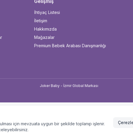
Gelişmiş
İhtiyaç Listesi
İletişim
Hakkımızda
ar
Mağazalar
Premium Bebek Arabası Danışmanlığı
u
Çerezle
unulması için mevzuata uygun bir şekilde toplanıp işlenir.
celeyebilirsiniz.