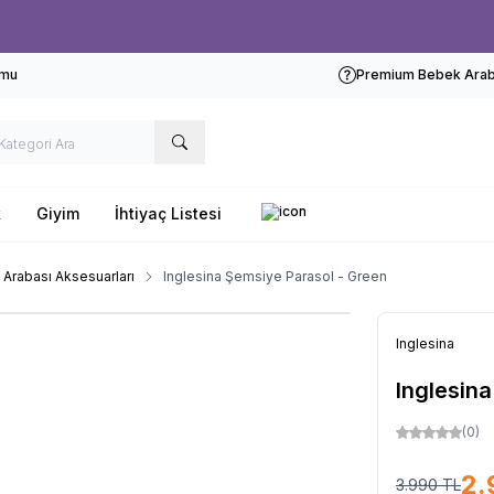
Ücretsiz kargo fırsatı -
1000 TL
üzeri siparişlerde
rmu
Premium Bebek Araba
k
Giyim
İhtiyaç Listesi
Arabası Aksesuarları
Inglesina Şemsiye Parasol - Green
Inglesina
Inglesin
(0)
2.
3.990
TL