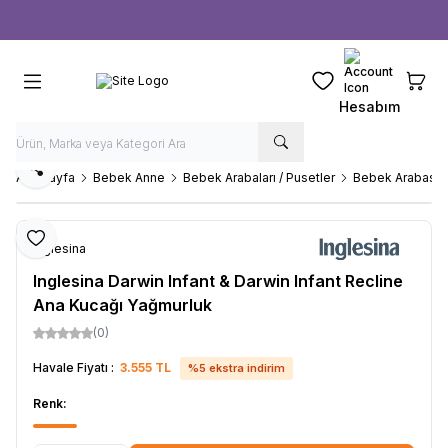
Ücretsiz kargo fırsatı -
1000 TL
üzeri siparişlerde
Favorilerim
Sepeti
Hesabım
Paylaş
Ana Sayfa
Bebek Anne
Bebek Arabaları / Pusetler
Bebek Arabası A
Favoriye Ekle
Inglesina
Inglesina Darwin Infant & Darwin Infant Recline
Ana Kucağı Yağmurluk
(0)
Havale Fiyatı :
3.555
TL
%
5
ekstra indirim
Renk: