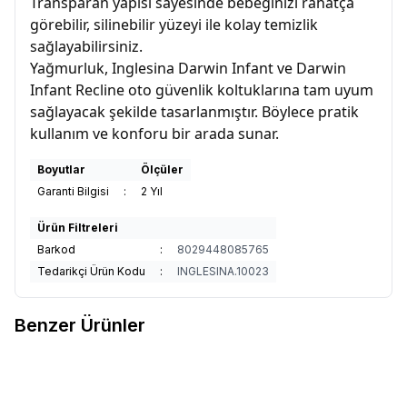
Transparan yapısı sayesinde bebeğinizi rahatça
görebilir, silinebilir yüzeyi ile kolay temizlik
sağlayabilirsiniz.
Yağmurluk, Inglesina Darwin Infant ve Darwin
Infant Recline oto güvenlik koltuklarına tam uyum
sağlayacak şekilde tasarlanmıştır. Böylece pratik
kullanım ve konforu bir arada sunar.
Boyutlar
Ölçüler
Garanti Bilgisi
:
2 Yıl
Ürün Filtreleri
Barkod
:
8029448085765
Tedarikçi Ürün Kodu
:
INGLESINA.10023
Benzer Ürünler
Doona X Omuz Pedi & Tente Set
Doona X Omuz Pedi & Tente Set
Yeni
Yeni
Favorilere Ekle
Favorilere Ekle
- Ocean Blue
- Slate Green
11.700
TL
11.700
TL