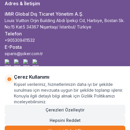
Adres & İletişim
iMiR Global Dış Ticaret Yönetim A.Ş.
Louis Vuitton Orjin Building Abdi İpekçi Cd, Harbiye, Bostan Sk.
No:15 Kat:5 34367 Nişantaşı/ İstanbul/ Türkiye
Telefon
+905309411532
E-Posta
siparis@joker.com.tr
Facebook
İnstagram
Youtube
Linkedin
Çerez Kullanımı
Kişisel verileriniz, hizmetlerimizin daha iyi bir şekilde
sunulması için mevzuata uygun bir şekilde toplanıp işlenir.
Konuyla ilgili detaylı bilgi almak için Gizlilik Politikamızı
inceleyebilirsiniz.
Çerezleri Özelleştir
Hepsini Reddet