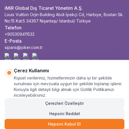
iMiR Global Dış Ticaret Yönetim A.Ş.
Louis Vuitton Orjin Building Abdi İpekçi Cd, Harbiye, Bostan Sk.
No:15 Kat:5 34367 Nişantaşı/ İstanbul/ Türkiye
Telefon
+905309411532
E-Posta
siparis@joker.com.tr
Facebook
İnstagram
Youtube
Linkedin
Çerez Kullanımı
Kişisel verileriniz, hizmetlerimizin daha iyi bir şekilde
sunulması için mevzuata uygun bir şekilde toplanıp işlenir.
Konuyla ilgili detaylı bilgi almak için Gizlilik Politikamızı
inceleyebilirsiniz.
Çerezleri Özelleştir
Hepsini Reddet
Hepsini Kabul Et
43.990
TL
SEPETE EKLE