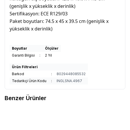
(genişlik x yükseklik x derinlik)
Sertifikasyon: ECE R129/03
Paket boyutları: 74.5 x 45 x 39.5 cm (genişlik x
yükseklik x derinlik)
Boyutlar
Ölçüler
Garanti Bilgisi
:
2 Yıl
Ürün Filtreleri
Barkod
:
8029448085532
Tedarikçi Ürün Kodu
:
INGLSNA.4967
Benzer Ürünler
3
3
Inglesina Cartesio i-Size Isofix
Inglesina Cartesio i-Size Isofix
%
25
%
25
Favorilere Ekle
Favorilere Ekle
Oto Koltuğu 100-150 cm (3-12
Oto Koltuğu 100-150 cm (3-12
Yaş) 7 Kademe Baş Desteği -
27.990
TL
20.993
TL
Yaş) 7 Kademe Baş Desteği -
27.990
TL
20.993
TL
Vulcan Black
Moon Grey