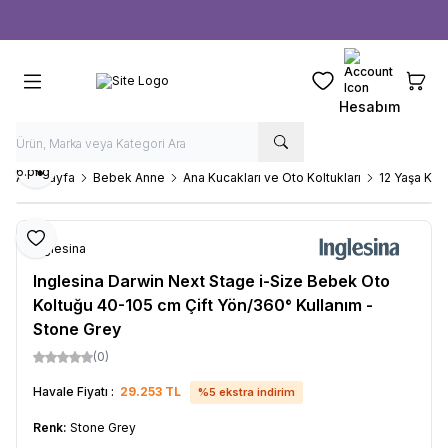
Ücretsiz kargo fırsatı -
1000 TL
üzeri siparişlerde
Favorilerim
Sepeti
Hesabım
Paylaş
Ana Sayfa
Bebek Anne
Ana Kucakları ve Oto Koltukları
12 Yaşa Kad
Favoriye Ekle
Inglesina
Inglesina Darwin Next Stage i-Size Bebek Oto
Koltuğu 40-105 cm Çift Yön/360° Kullanım -
Stone Grey
(0)
Havale Fiyatı :
29.253
TL
%
5
ekstra indirim
Renk:
Stone Grey