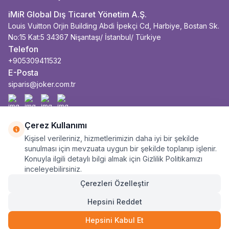
iMiR Global Dış Ticaret Yönetim A.Ş.
Louis Vuitton Orjin Building Abdi İpekçi Cd, Harbiye, Bostan Sk.
No:15 Kat:5 34367 Nişantaşı/ İstanbul/ Türkiye
Telefon
+905309411532
E-Posta
siparis@joker.com.tr
Facebook
İnstagram
Youtube
Linkedin
Çerez Kullanımı
Kişisel verileriniz, hizmetlerimizin daha iyi bir şekilde
sunulması için mevzuata uygun bir şekilde toplanıp işlenir.
Konuyla ilgili detaylı bilgi almak için Gizlilik Politikamızı
inceleyebilirsiniz.
Çerezleri Özelleştir
Hepsini Reddet
Hepsini Kabul Et
43.990
TL
SEPETE EKLE