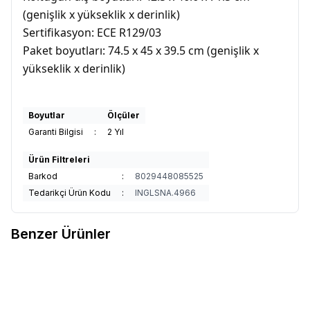
(genişlik x yükseklik x derinlik)
Sertifikasyon: ECE R129/03
Paket boyutları: 74.5 x 45 x 39.5 cm (genişlik x
yükseklik x derinlik)
Boyutlar
Ölçüler
Garanti Bilgisi
:
2 Yıl
Ürün Filtreleri
Barkod
:
8029448085525
Tedarikçi Ürün Kodu
:
INGLSNA.4966
Benzer Ürünler
3
3
Inglesina Cartesio i-Size Isofix
Inglesina Cartesio i-Size Isofix
%
25
%
25
Favorilere Ekle
Favorilere Ekle
Oto Koltuğu 100-150 cm (3-12
Oto Koltuğu 100-150 cm (3-12
Yaş) 7 Kademe Baş Desteği -
27.990
TL
20.993
TL
Yaş) 7 Kademe Baş Desteği -
27.990
TL
20.993
TL
Vulcan Black
Moon Grey