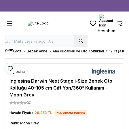
Ücretsiz kargo fırsatı -
1000 TL
üzeri siparişlerde
Favorilerim
Sepeti
Hesabım
Paylaş
Ana Sayfa
Bebek Anne
Ana Kucakları ve Oto Koltukları
12 Yaşa Kad
Favoriye Ekle
Inglesina
Inglesina Darwin Next Stage i-Size Bebek Oto
Koltuğu 40-105 cm Çift Yön/360° Kullanım -
Moon Grey
(0)
Havale Fiyatı :
29.253
TL
%
5
ekstra indirim
Renk:
Moon Grey