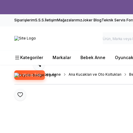
Siparişlerim
S.S.S.
İletişim
Mağazalarımız
Joker Blog
Teknik Servis Fo
Kategoriler
Markalar
Bebek Anne
Oyunca
Paylaş
Ana Sayfa
Bebek Anne
Ana Kucakları ve Oto Koltukları
B
Video İzle
Favoriye Ekle