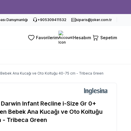
sı Danışmanlığı
+905309411532
siparis@joker.com.tr
Favorilerim
Hesabım
Sepetim
ilen Bebek Ana Kucağı ve Oto Koltuğu 40-75 cm - Tribeca Green
 Darwin Infant Recline i-Size Gr 0+
ilen Bebek Ana Kucağı ve Oto Koltuğu
 - Tribeca Green