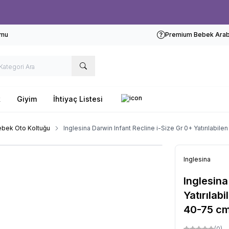
Ücretsiz kargo fırsatı -
1000 TL
üzeri siparişlerde
rmu
Premium Bebek Araba
k
Giyim
İhtiyaç Listesi
ebek Oto Koltuğu
Inglesina Darwin Infant Recline i-Size Gr 0+ Yatırılab
Inglesina
Inglesina
Yatırılab
40-75 cm
(0)