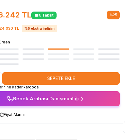
6.242
TL
%
25
6 Taksit
24.930
TL
%
5
ekstra indirim
Green
SEPETE EKLE
rihine kadar kargoda
Bebek Arabası Danışmanlığı
Fiyat Alarmı