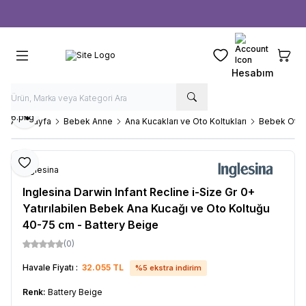
Ücretsiz kargo fırsatı -
1000 TL
üzeri siparişlerde
Favorilerim
Sepeti
Hesabım
Paylaş
Ana Sayfa
Bebek Anne
Ana Kucakları ve Oto Koltukları
Bebek Oto 
Favoriye Ekle
Inglesina
Inglesina Darwin Infant Recline i-Size Gr 0+
Yatırılabilen Bebek Ana Kucağı ve Oto Koltuğu
40-75 cm - Battery Beige
(0)
Havale Fiyatı :
32.055
TL
%
5
ekstra indirim
Renk:
Battery Beige