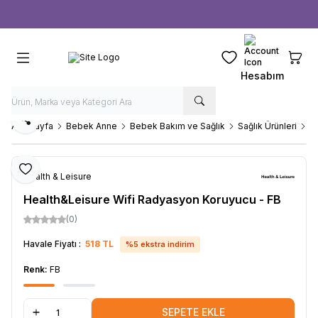
Ücretsiz kargo fırsatı -
1000 TL
üzeri siparişlerde
Favorilerim
Sepeti
Hesabım
Paylaş
Ana Sayfa
Bebek Anne
Bebek Bakım ve Sağlık
Sağlık Ürünleri
S
Favoriye Ekle
Health & Leisure
Health&Leisure Wifi Radyasyon Koruyucu - FB
(0)
Havale Fiyatı :
518
TL
%
5
ekstra indirim
Renk:
FB
SEPETE EKLE