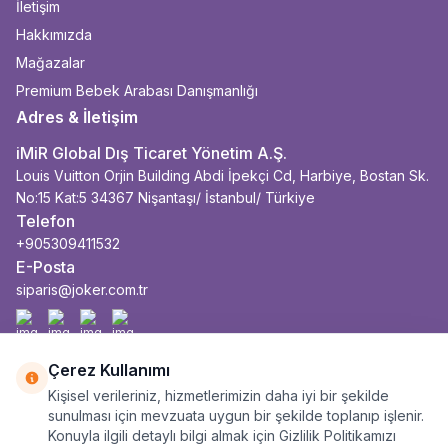
İletişim
Hakkımızda
Mağazalar
Premium Bebek Arabası Danışmanlığı
Adres & İletişim
iMiR Global Dış Ticaret Yönetim A.Ş.
Louis Vuitton Orjin Building Abdi İpekçi Cd, Harbiye, Bostan Sk.
No:15 Kat:5 34367 Nişantaşı/ İstanbul/ Türkiye
Telefon
+905309411532
E-Posta
siparis@joker.com.tr
Facebook
İnstagram
Youtube
Linkedin
Çerez Kullanımı
Kişisel verileriniz, hizmetlerimizin daha iyi bir şekilde
sunulması için mevzuata uygun bir şekilde toplanıp işlenir.
Konuyla ilgili detaylı bilgi almak için Gizlilik Politikamızı