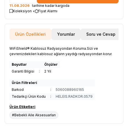
11.08.2026
tarihine kadar kargoda
Koleksiyon +
Fiyat Alarmı
Ürün Özellikleri
Yorumlar
Soru ve Cevap
WiFiShield® Kablosuz Radyasyondan Koruma.Sizi ve
çevrenizdekileri kablosuz ağların yaydığı radyasyondan korur.
Boyutlar
Ölçüler
Garanti Bilgisi
:
2 Yıl
Ürün Filtreleri
Barkod
:
5060088960165
Tedarikçi Ürün Kodu
:
HELEIS.RADKOR.0579
Ürün Etiketleri
#Bebekli Aile Aksesuarları