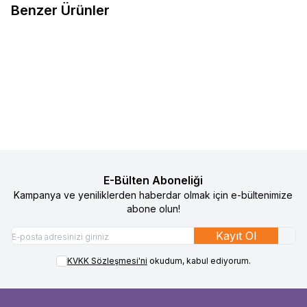
Benzer Ürünler
2
Health&Leisure Wifi Radyasyon
Health&Leisure Telefon
%
50
%
50
Favorilere Ekle
Favorilere Ekle
Koruyucu - BJK
Radyasyon Koruyucu - Orijinal
1.090
TL
545
TL
1.090
TL
545
TL
Sepete Ekle
Sepete Ekle
E-Bülten Aboneliği
Kampanya ve yeniliklerden haberdar olmak için e-bültenimize
abone olun!
Kayıt Ol
KVKK Sözleşmesi'ni
okudum, kabul ediyorum.