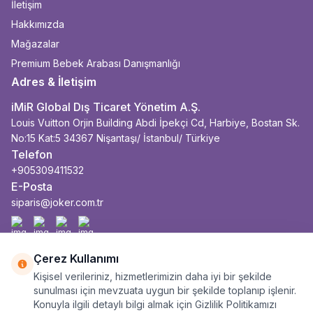
İletişim
Hakkımızda
Mağazalar
Premium Bebek Arabası Danışmanlığı
Adres & İletişim
iMiR Global Dış Ticaret Yönetim A.Ş.
Louis Vuitton Orjin Building Abdi İpekçi Cd, Harbiye, Bostan Sk.
No:15 Kat:5 34367 Nişantaşı/ İstanbul/ Türkiye
Telefon
+905309411532
E-Posta
siparis@joker.com.tr
Facebook
İnstagram
Youtube
Linkedin
Çerez Kullanımı
Kişisel verileriniz, hizmetlerimizin daha iyi bir şekilde
sunulması için mevzuata uygun bir şekilde toplanıp işlenir.
Konuyla ilgili detaylı bilgi almak için Gizlilik Politikamızı