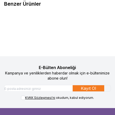
Benzer Ürünler
2
Health&Leisure Telefon
Health&Leisure Wifi Radyasyon
%
50
%
50
Favorilere Ekle
Favorilere Ekle
Radyasyon Koruyucu - Orijinal
Koruyucu - FB
1.090
TL
545
TL
1.090
TL
545
TL
Sepete Ekle
Sepete Ekle
E-Bülten Aboneliği
Kampanya ve yeniliklerden haberdar olmak için e-bültenimize
abone olun!
Kayıt Ol
KVKK Sözleşmesi'ni
okudum, kabul ediyorum.