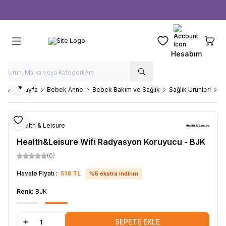
Ücretsiz kargo fırsatı -
1000 TL
üzeri siparişlerde
Favorilerim
Sepeti
Hesabım
Paylaş
Ana Sayfa
Bebek Anne
Bebek Bakım ve Sağlık
Sağlık Ürünleri
S
Favoriye Ekle
Health & Leisure
Health&Leisure Wifi Radyasyon Koruyucu - BJK
(0)
Havale Fiyatı :
518
TL
%
5
ekstra indirim
Renk:
BJK
SEPETE EKLE