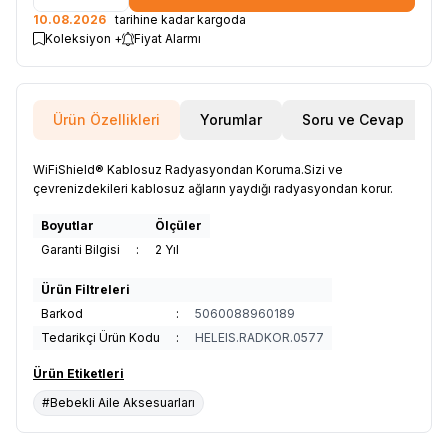
10.08.2026
tarihine kadar kargoda
Koleksiyon +
Fiyat Alarmı
Ürün Özellikleri
Yorumlar
Soru ve Cevap
WiFiShield® Kablosuz Radyasyondan Koruma.Sizi ve
çevrenizdekileri kablosuz ağların yaydığı radyasyondan korur.
Boyutlar
Ölçüler
Garanti Bilgisi
:
2 Yıl
Ürün Filtreleri
Barkod
:
5060088960189
Tedarikçi Ürün Kodu
:
HELEIS.RADKOR.0577
Ürün Etiketleri
#Bebekli Aile Aksesuarları