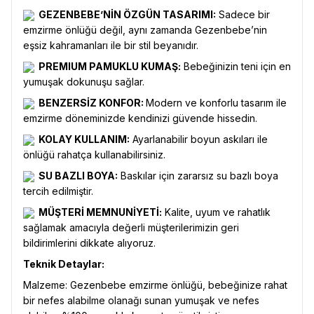
GEZENBEBE’NİN ÖZGÜN TASARIMI:
Sadece bir
emzirme önlüğü değil, aynı zamanda Gezenbebe’nin
eşsiz kahramanları ile bir stil beyanıdır.
PREMIUM PAMUKLU KUMAŞ:
Bebeğinizin teni için en
yumuşak dokunuşu sağlar.
BENZERSİZ KONFOR:
Modern ve konforlu tasarım ile
emzirme döneminizde kendinizi güvende hissedin.
KOLAY KULLANIM:
Ayarlanabilir boyun askıları ile
önlüğü rahatça kullanabilirsiniz.
SU BAZLI BOYA:
Baskılar için zararsız su bazlı boya
tercih edilmiştir.
MÜŞTERİ MEMNUNİYETİ:
Kalite, uyum ve rahatlık
sağlamak amacıyla değerli müşterilerimizin geri
bildirimlerini dikkate alıyoruz.
Teknik Detaylar:
Malzeme: Gezenbebe emzirme önlüğü, bebeğinize rahat
bir nefes alabilme olanağı sunan yumuşak ve nefes