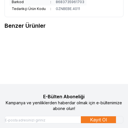
Barkod
:
8683735961703
Tedarikçi Ürün Kodu
:
GZNBEBE.4011
Benzer Ürünler
4
4
Gezenbebe Hero Müslin Bebek
Gezenbebe Hero Müslin Bebek
%
50
%
50
Favorilere Ekle
Favorilere Ekle
Battaniyesi (120X120) Teddy
Emzirme Önlüğü (60x90)
1.990
TL
995
TL
Elephant
1.490
TL
745
TL
Sepete Ekle
Sepete Ekle
E-Bülten Aboneliği
Kampanya ve yeniliklerden haberdar olmak için e-bültenimize
abone olun!
Kayıt Ol