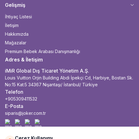
Gelişmiş
İhtiyaç Listesi
İletişim
Hakkımızda
Mağazalar
Premium Bebek Arabası Danışmanlığı
Adres & İletişim
iMiR Global Dış Ticaret Yönetim A.Ş.
Louis Vuitton Orjin Building Abdi İpekçi Cd, Harbiye, Bostan Sk.
No:15 Kat:5 34367 Nişantaşı/ İstanbul/ Türkiye
Telefon
+905309411532
E-Posta
siparis@joker.com.tr
Facebook
İnstagram
Youtube
Linkedin
Çerez Kullanımı