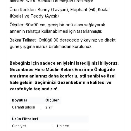
alabilen %100 pamuklu kumaştan üretilmiştir.
Ürün Renkleri: Bunny (Tavşan), Elephant (Fil), Koala
(Koala) ve Teddy (Ayıcık)
Ölçüler: 60x90 cm, geniş bir örtü alanı sağlayarak
annenin rahatça kullanabilmesi için tasarlanmıştır.
Bakım Talimatı: Önlüğü 30 derecede yıkayınız ve direkt
güneş ışığına maruz bırakmadan kurutunuz.
Bebeğiniz için sadece en iyisini istediğinizi biliyoruz.
Gezenbebe Hero Müslin Bebek Emzirme Önlüğü ile
emzirme anlarınız daha konforlu, stil sahibi ve özel
hale gelsin. Seçiminizi Gezenbebe'nin kalitesi ve
zarafetiyle taçlandırın!
Boyutlar
Ölçüler
Garanti Bilgisi
:
2 Yıl
Ürün Filtreleri
Cinsiyet
:
Unisex