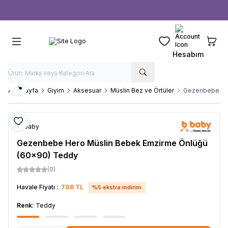
Ücretsiz kargo fırsatı -
1000 TL
üzeri siparişlerde
Favorilerim
Sepeti
Hesabım
Paylaş
Ana Sayfa
Giyim
Aksesuar
Müslin Bez ve Örtüler
Gezenbebe Her
Favoriye Ekle
b-baby
Gezenbebe Hero Müslin Bebek Emzirme Önlüğü
(60x90) Teddy
(0)
Havale Fiyatı :
708
TL
%
5
ekstra indirim
Renk:
Teddy