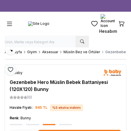
Ücretsiz kargo fırsatı -
1000 TL
üzeri siparişlerde
Favorilerim
Sepeti
Hesabım
Paylaş
Ana Sayfa
Giyim
Aksesuar
Müslin Bez ve Örtüler
Gezenbebe Her
Favoriye Ekle
b-baby
Gezenbebe Hero Müslin Bebek Battaniyesi
(120X120) Bunny
(0)
Havale Fiyatı :
945
TL
%
5
ekstra indirim
Renk:
Bunny