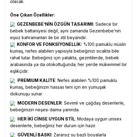
olacak.
Öne Çıkan Özellikler:
GEZENBEBE’NİN ÖZGÜN TASARIMI:
Sadece bir
bebek battaniyesi değil, aynı zamanda Gezenbebe’nin
eşsiz kahramanları ile bir stil beyanıdır.
KONFOR VE FONKSİYONELLİK:
%100 pamuklu müslin
kumaş, nefes alabilen yapısıyla bebeğinizi sıcakta bile
rahat tutar. Bebeğiniz için yatakta, gezintilerde, bebek
arabasında ya da otokoltuğunda; her yerde mükemmel bir
eşlikçidir.
PREMIUM KALİTE
: Nefes alabilen %100 pamuklu
kumaş, bebeğinizin hassas teni için en yumuşak
dokunuşu sunar.
MODERN DESENLER
: Sevimli ve çağdaş desenlerle,
bebeğinizin neşesi daima yanında.
HER İKİ CİNSE UYGUN STİL
: Modaya uygun unisex
desenlerle, bebeğiniz her durum için hazır.
GÜVENLİ BASKI
: Zararsız su bazlı boyalarla