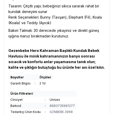
Tasarım: Çıtçıtlı yapı; bebeğinizi sıkıca sararak rahat bir
kundak deneyimi sunar
Renk Seçenekleri: Bunny (Tavşan), Elephant (Fil), Koala
(Koala) ve Teddy (Ayıcık)
Bakım Talimatı: 30 derecede yıkayınız ve direkt güneş
ışığına maruz bırakmadan kurutunuz.
Gezenbebe Hero Kahraman Başlıklı Kundak Bebek
Havlusu ile minik kahramanınızın banyo sonrası
sıcacık ve konforlu anlar yaşamasına tanık olun;
kalite ve şıklığın buluştuğu bu ürünle her anı özel kılın.
Boyutlar
Ölçüler
Garanti Bilgisi
:
2 Yıl
Ürün Filtreleri
Cinsiyet
:
Unisex
Barkod
:
8683735961277
Tedarikçi Ürün Kodu
:
GZNBEBE.3968