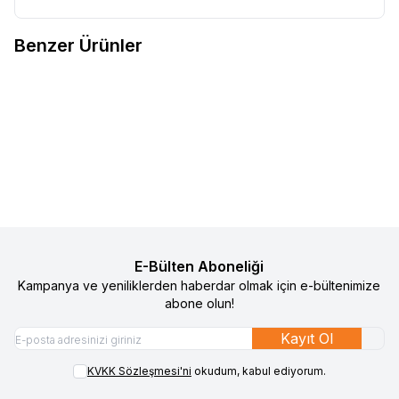
Benzer Ürünler
4
4
Gezenbebe Hero Nakışlı Havlu
Gezenbebe Hero Nakışlı Havlu
%
50
%
50
Favorilere Ekle
Favorilere Ekle
Çocuk Terlik Teddy
Çocuk Terlik Koala
1.490
TL
745
TL
1.490
TL
745
TL
Sepete Ekle
Sepete Ekle
E-Bülten Aboneliği
Kampanya ve yeniliklerden haberdar olmak için e-bültenimize
abone olun!
Kayıt Ol
KVKK Sözleşmesi'ni
okudum, kabul ediyorum.