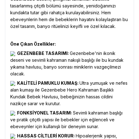
tasarlanmış çıtçıtlı bölümü sayesinde, yenidoğanınızı
kundakta tutar gibi rahatça kurulayabilirsiniz. Hem
ebeveynlerin hem de bebeklerin hayatını kolaylaştıran bu
özel tasarım, banyo ritüelinizi keyifli ve özel kılacak.
Öne Çıkan Özellikler:
GEZENBEBE TASARIMI:
Gezenbebe'nin ikonik
deseni ve sevimli kahraman nakışlı başlığı ile bu kundak
yıkama havlusu, banyo sonrası miniklerin vazgeçilmezi
olacak.
KALİTELİ PAMUKLU KUMAŞ:
Ultra yumuşak ve nefes
alan kumaşı ile Gezenbebe Hero Kahraman Başlıklı
Kundak Bebek Havlusu, bebeğinizin hassas cildini
nazikçe sarar ve kurutur.
FONKSİYONEL TASARIM:
Sevimli kahraman başlığı
ve pratik çıtçıtlı yapısı ile bebekler için eğlenceli ve
ebeveynler için kullanışlı bir deneyim sunar.
HASSAS CİLTLERİ KORUR:
Hipoalerjenik yapısı,