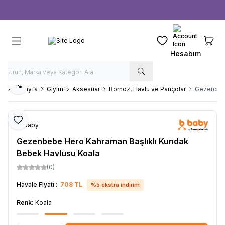
Ücretsiz kargo fırsatı -
1000 TL
üzeri siparişlerde
Favorilerim
Sepeti
Hesabım
Paylaş
Ana Sayfa
Giyim
Aksesuar
Bornoz, Havlu ve Pançolar
Gezenbebe
Favoriye Ekle
b-baby
Gezenbebe Hero Kahraman Başlıklı Kundak
Bebek Havlusu Koala
(0)
Havale Fiyatı :
708
TL
%
5
ekstra indirim
Renk:
Koala