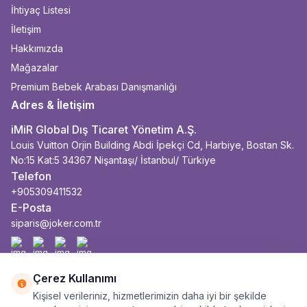
İhtiyaç Listesi
İletişim
Hakkımızda
Mağazalar
Premium Bebek Arabası Danışmanlığı
Adres & İletişim
iMiR Global Dış Ticaret Yönetim A.Ş.
Louis Vuitton Orjin Building Abdi İpekçi Cd, Harbiye, Bostan Sk.
No:15 Kat:5 34367 Nişantaşı/ İstanbul/ Türkiye
Telefon
+905309411532
E-Posta
siparis@joker.com.tr
Facebook
İnstagram
Youtube
Linkedin
Çerez Kullanımı
Kişisel verileriniz, hizmetlerimizin daha iyi bir şekilde